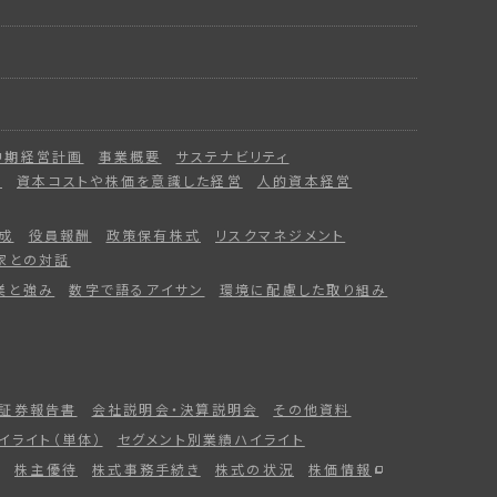
中期経営計画
事業概要
サステナビリティ
ー
資本コストや株価を意識した経営
人的資本経営
成
役員報酬
政策保有株式
リスクマネジメント
家との対話
業と強み
数字で語るアイサン
環境に配慮した取り組み
証券報告書
会社説明会・決算説明会
その他資料
イライト（単体）
セグメント別業績ハイライト
株主優待
株式事務手続き
株式の状況
株価情報