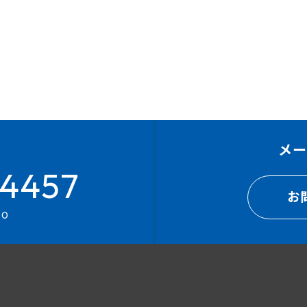
メ
4457
お
00