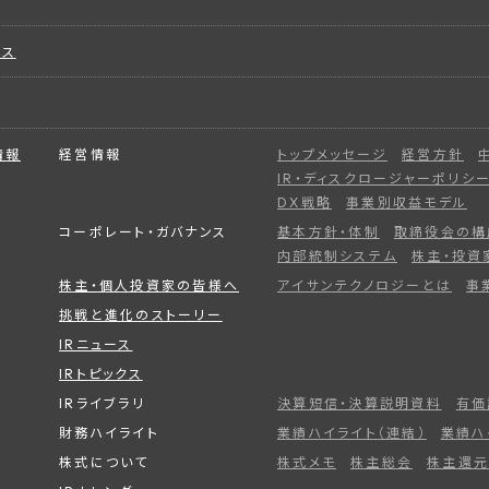
ビス
情報
経営情報
トップメッセージ
経営方針
IR・ディスクロージャーポリシ
DX戦略
事業別収益モデル
コーポレート・ガバナンス
基本方針・体制
取締役会の構
内部統制システム
株主・投資
株主・個人投資家の皆様へ
アイサンテクノロジーとは
事
挑戦と進化のストーリー
IRニュース
IRトピックス
IRライブラリ
決算短信・決算説明資料
有価
財務ハイライト
業績ハイライト（連結）
業績ハ
株式について
株式メモ
株主総会
株主還元