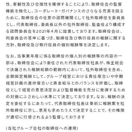
性、客観性及び合理性を確保することにより、取締役会の監督
機能を強化し、コーポレート・ガバナンスのさらなる充実を図る
ために、取締役会の任意の諮問機関として社外取締役を委員長
とし、代表取締役、委員長以外の社外取締役、監査役より構成す
る諮問委員会を2021年４月に設置しております。取締役会は、
同委員会の答申に基づき、取締役及び執行役員の報酬に関する
方針、取締役及び執行役員の個別報酬等を決定します。
なお、当事業年度に係る取締役の個人別の報酬等の内容の一
部は、取締役会により委任された代表取締役社長が、株主総会
で決議された報酬総額の範囲内において、社外取締役を含め、
全額固定報酬として、グループ経営における責任度合いや中期
経営計画の進捗度合いと賃金給与とのバランスを評価し、取締
役として経営の意思決定および監督機能を充分に発揮するため
の対価にふさわしい水準にて決定しております。なお、報酬の決
定を委任するにあたって、代表取締役社長は事前に報酬案を社
外取締役に示し、意見も求めたうえで決定することで、その権限
が適切に行使されるよう監督しております
(当社グループ会社の取締役への適用)