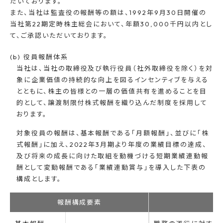
だいております。
また、当社は監査役の報酬等の額は、1992年9月30日開催の
当社第22期定時株主総会において、年額30,000千円以内とし
て、ご承認いただいております。
(b) 役員報酬体系
当社は、当社の取締役及び執行役員（社外取締役を除く）を対
象に企業価値の持続的な向上を図るインセンティブを与える
とともに、株主の皆様との一層の価値共有を進めることを目
的として、譲渡制限付株式報酬を織り込んだ制度を採用して
おります。
対象役員の報酬は、基本報酬である「月額報酬」、並びに「株
式報酬」に加え、2022年3月期より年度の業績目標の達成、
及び将来の成長に向けた取組を動機づける短期業績連動報
酬として変動報酬である「業績連動賞与」を導入した下表の
構成とします。
報酬構成要素