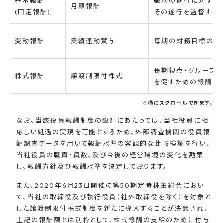
基本報酬
職務の遂行に対する
月額報酬
(固定報酬)
その遂行を監督する
変動報酬
業績連動賞与
毎期の財務目標の達
長期視点・グループ
株式報酬
譲渡制限付株式
を促すための報酬
※横にスクロールできます。
なお、当該役員報酬制度の設計にあたっては、当社役員に相
応しい処遇の実現を可能とするため、外部調査機関の役員報
酬調査データを用いて報酬水準の客観的な比較検証を行い、
当社役員の職責・員数、及び今後の経営環境の変化を勘案
し、報酬方針及び報酬水準を決定しております。
また、2020年6月23日開催の第50期定時株主総会におい
て、当社の取締役及び執行役員（社外取締役を除く）を対象と
した譲渡制限付株式制度を新たに導入することが決議され、
上記の報酬額とは別枠として、株式報酬の支給のために付与