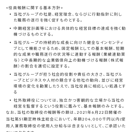
<役員報酬に関する基本方針>
当社グループの社是、経営理念、ならびに行動指針に則し
た職務の遂行を強く促すものとする。
中期経営計画等における具体的な経営目標の達成を強く動
機づけるものとする。
当社グループの持続的な成長に向けた健全なインセンティ
ブとして機能させるため、固定報酬としての基本報酬、短期
的な成果や職務遂行の状況等に連動する報酬（業績連動賞
与）と中長期的な企業価値向上の動機づける報酬（株式報
酬）の割合を適切に設定する。
当社グループが担う社会的役割や責任の大きさ、当社グル
ープとビジネスや人材の競合する他社の動向、並びに経営
環境の変化を勘案したうえで、当社役員に相応しい処遇とす
る
社外取締役については、独立かつ客観的な立場から当社の
経営を監督するという役割に鑑みて、基本報酬のみとする。
なお、当社の取締役の報酬等の額は、2021年6月22日開催の
当社第51期定時株主総会において、年額204,000千円以内(使
用人兼務取締役の使用人分給与は含まない)として、ご承認いた