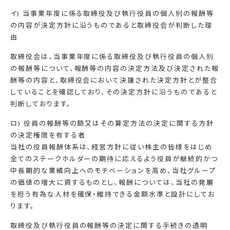
イ) 当事業年度に係る取締役及び執行役員の個人別の報酬等
の内容が決定方針に沿うものであると取締役会が判断した理
由
取締役会は、当事業年度に係る取締役及び執行役員の個人別
の報酬等について、報酬等の内容の決定方法及び決定された報
酬等の内容と、取締役会において決議された決定方針とが整合
していることを確認しており、その決定方針に沿うものであると
判断しております。
ロ) 役員の報酬等の額又はその算定方法の決定に関する方針
の決定権限を有する者
当社の役員報酬体系は、経営方針に従い株主の皆様をはじめ
全てのステークホルダーの期待に応えるよう役員が継続的かつ
中長期的な業績向上へのモチベーションを高め、当社グループ
の価値の増大に資するものとし、報酬については、当社の発展
を担う有為な人材を確保・維持できる金額水準と設計にしてお
ります。
取締役及び執行役員の報酬等の決定に関する手続きの透明