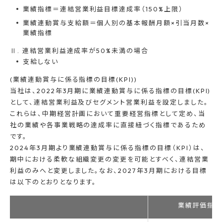
業績指標＝連結営業利益目標達成率（150%上限）
業績連動賞与支給額＝個人別の基本報酬月額×引当月数×
業績指標
Ⅱ. 連結営業利益達成率が50%未満の場合
支給しない
(業績連動賞与に係る指標の目標(KPI))
当社は、2022年3月期に業績連動賞与に係る指標の目標(KPI)
として、連結営業利益及びセグメント営業利益を設定しました。
これらは、中期経営計画において重要経営指標として定め、当
社の業績や各事業戦略の達成率に直接紐づく指標であるため
です。
2024年3月期より業績連動賞与に係る指標の目標（KPI）は、
期中における柔軟な組織変更の変更を可能とすべく、連結営業
利益のみへと変更しました。なお、2027年3月期における目標
は以下のとおりとなります。
業績評価指