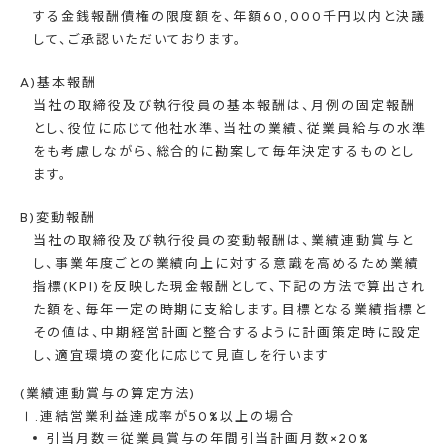
する金銭報酬債権の限度額を、年額60,000千円以内と決議
して、ご承認いただいております。
A)基本報酬
当社の取締役及び執行役員の基本報酬は、月例の固定報酬
とし、役位に応じて他社水準、当社の業績、従業員給与の水準
をも考慮しながら、総合的に勘案して毎年決定するものとし
ます。
B)変動報酬
当社の取締役及び執行役員の変動報酬は、業績連動賞与と
し、事業年度ごとの業績向上に対する意識を高めるため業績
指標(KPI)を反映した現金報酬として、下記の方法で算出され
た額を、毎年一定の時期に支給します。目標となる業績指標と
その値は、中期経営計画と整合するように計画策定時に設定
し、適宜環境の変化に応じて見直しを行います
(業績連動賞与の算定方法)
Ⅰ.連結営業利益達成率が50%以上の場合
引当月数＝従業員賞与の年間引当計画月数×20%