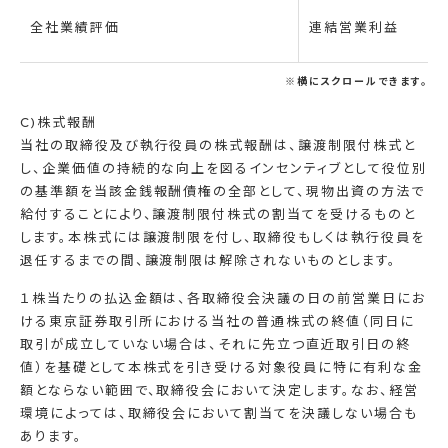
全社業績評価
連結営業利益
※横にスクロールできます。
C)株式報酬
当社の取締役及び執行役員の株式報酬は、譲渡制限付株式と
し、企業価値の持続的な向上を図るインセンティブとして役位別
の基準額を当該金銭報酬債権の全部として、現物出資の方法で
給付することにより、譲渡制限付株式の割当てを受けるものと
します。本株式には譲渡制限を付し、取締役もしくは執行役員を
退任するまでの間、譲渡制限は解除されないものとします。
１株当たりの払込金額は、各取締役会決議の日の前営業日にお
ける東京証券取引所における当社の普通株式の終値（同日に
取引が成立していない場合は、それに先立つ直近取引日の終
値）を基礎として本株式を引き受ける対象役員に特に有利な金
額とならない範囲で、取締役会において決定します。なお、経営
環境によっては、取締役会において割当てを決議しない場合も
あります。