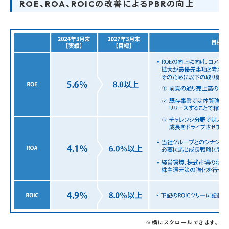
ROE、ROA、ROICの改善によるPBRの向上
※横にスクロールできます。