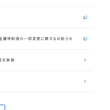
の当社評価）
証を実施
DXを支える3次元空間情報プラットフォーム
主優待制度の一部変更に関するお知らせ
価）
主優待制度の一部変更に関するお知らせ
― アイサンテクノロジー株式会社とA-
証を実施
点での当社評価）
h Version3.0.0」販売開始のお知
日時点での当社評価）
運行を支援 ～小池百合子東京都知事が試