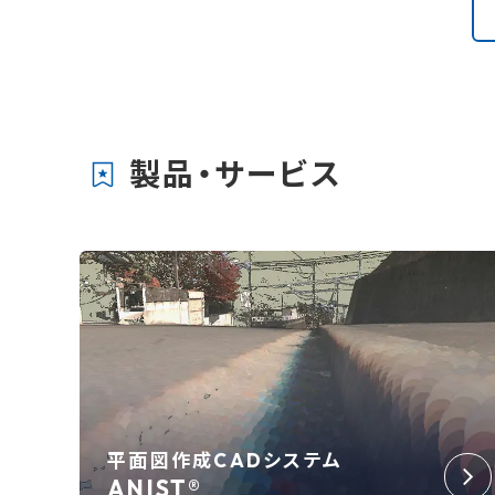
乗、自動運
製品・サービス
平面図作成CADシステム
ANIST®