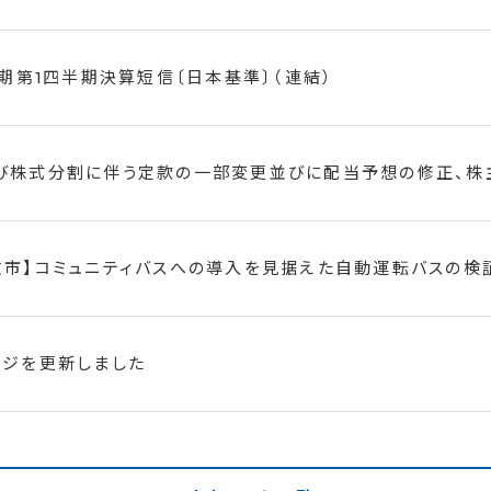
ジを更新しました
月8日の日向灘地震による地殻変動調査報告（8月27日時点で
月期第1四半期決算補足説明資料
牧市】コミュニティバスへの導入を見据えた自動運転バスの検
月期第1四半期決算短信〔日本基準〕（連結）
地震に伴う高精度3次元地図データの無償提供について
24日開催「第7回 地域×Tech 東北」に出展します ～自治体
半島地震にともなう技術情報と対応について
月期第1四半期決算短信〔日本基準〕（連結）
」をご紹介～
び株式分割に伴う定款の一部変更並びに配当予想の修正、株
半島地震による地殻変動調査報告（1月12日時点での当社評
本地震における被災地の皆様へ
び株式分割に伴う定款の一部変更並びに配当予想の修正、株
ジタル庁「自動運転社会実装先行的事業化地域事業」に選定 
式会社が本取り組みに参画 ―
牧市】コミュニティバスへの導入を見据えた自動運転バスの検
お知らせ
ックウェアとの資本業務提携契約の締結に関するお知らせ
11日の千葉県南部地震による地殻変動調査報告（5月18日時
ラ時代の3次元点群ソリューションの最新バージョン「WingEart
ジを更新しました
チャレンジ2026 シルバースポンサーとして協賛します
式報酬としての自己株式の処分に関するお知らせ
5日の石川県能登地方地震による地殻変動調査報告（5月12
ノロジーとA-Drive、都営バス初となる大型バス自動運転