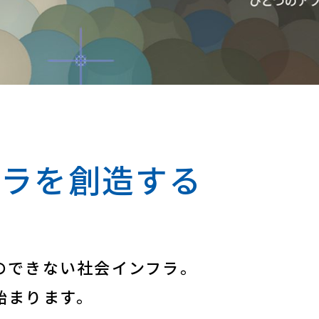
フラを
創造する
のできない社会インフラ。
始まります。