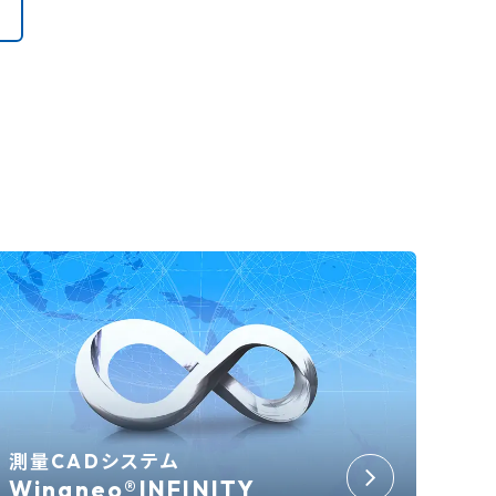
測量CADシステム
Wingneo®INFINITY