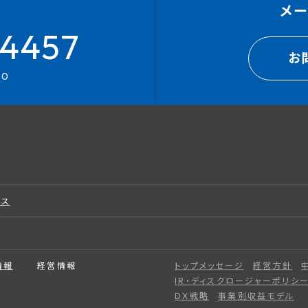
メ
4457
お
00
ビス
情報
経営情報
トップメッセージ
経営方針
IR・ディスクロージャーポリシ
DX戦略
事業別収益モデル