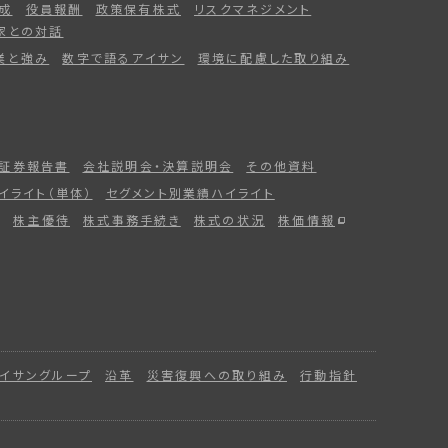
成
役員報酬
政策保有株式
リスクマネジメント
家との対話
業と強み
数字で語るアイサン
環境に配慮した取り組み
証券報告書
会社説明会・決算説明会
その他資料
イライト（単体）
セグメント別業績ハイライト
株主優待
株式事務手続き
株式の状況
株価情報
イサングループ
沿革
災害復興への取り組み
行動指針