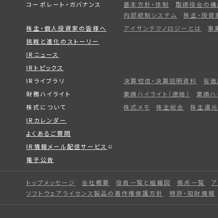
コーポレート・ガバナンス
基本方針・体制
取締役会の構
内部統制システム
株主・投資
株主・個人投資家の皆様へ
アイサンテクノロジーとは
事
挑戦と進化のストーリー
IRニュース
IRトピックス
IRライブラリ
決算短信・決算説明資料
有価
財務ハイライト
業績ハイライト（連結）
業績ハ
株式について
株式メモ
株主総会
株主還元
IRカレンダー
よくあるご質問
IR情報メール配信サービス
電子公告
トップメッセージ
会社概要
役員一覧と組織図
拠点一覧
ア
ソフトウェアライセンス製品の著作権保護方針
特許・知財情報