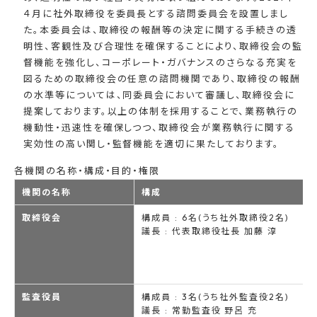
４月に社外取締役を委員長とする諮問委員会を設置しまし
た。本委員会は、取締役の報酬等の決定に関する手続きの透
明性、客観性及び合理性を確保することにより、取締役会の監
督機能を強化し、コーポレート・ガバナンスのさらなる充実を
図るための取締役会の任意の諮問機関であり、取締役の報酬
の水準等については、同委員会において審議し、取締役会に
提案しております。以上の体制を採用することで、業務執行の
機動性・迅速性を確保しつつ、取締役会が業務執行に関する
実効性の高い関し・監督機能を適切に果たしております。
各機関の名称・構成・目的・権限
機関の名称
構成
取締役会
構成員 : 6名(うち社外取締役2名)
議長 : 代表取締役社長 加藤 淳
監査役員
構成員 : 3名(うち社外監査役2名)
議長 : 常勤監査役 野呂 充