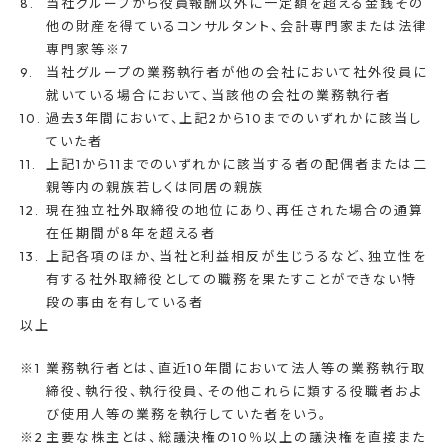
当社グループから役員報酬以外に一定額を超える金銭その
他の財産を得ているコンサルタント、会計専門家または法律
専門家等※7
当社グループの業務執行者が他の会社において社外役員に
就いている場合において、当該他の会社の業務執行者
過去3年間において、上記2から10までのいずれかに該当し
ていた者
上記1から11までのいずれかに該当する者の配偶者または二
親等内の親族若しくは同居の親族
現在独立社外取締役の地位にあり、再任された場合の通算
在任期間が8年を超える者
上記各項のほか、当社と利益相反が生じうるなど、独立性を
有する社外取締役としての職務を果たすことができない特
段の事由を有している者
以上
業務執行者とは、直近10年間において法人等の業務執行取
締役、執行役、執行役員、その他これらに類する役職者およ
び使用人等の業務を執行していた者をいう。
主要な株主とは、総議決権の10％以上の議決権を直接また