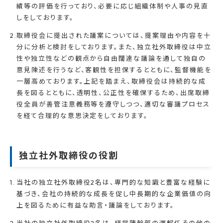
績等の評価を行っており、必要に応じ組織体制や人事の見直
しをしております。
取締役会に提出された議案については、提案理由や内容を十
分に分析と検討をしております。また、独立社外取締役は中立
性や独立性などの観点から自由闊達な議論を通して独自の
意見陳述を行うなど、客観性を担保するとともに、監督機能を
一層高めております。上記を踏まえ、取締役会は持続的な成
長を図るとともに、透明性、公正性を確保するため、出席取締
役全員が善管注意義務等を遵守しつつ、適切な審議プロセス
を経て合理的な意思決定をしております。
独立社外取締役の役割
当社の独立社外取締役2名は、専門的な知識と豊富な経験に
基づき、会社の持続的な成長を促し中長期的な企業価値の向
上を図るために有益な助言・議論をしております。
当社の独立社外取締役2名は、経営陣幹部の選解任その他の