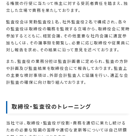
る権限の行使に当たって株主に対する受託者責任を踏まえ、独
立した立場で責務を果たしております。
監査役会は常勤監査役１名、社外監査役２名で構成され、各々
の監査役は取締役の職務を監視する立場から、取締役会に常時
参加するとともに、経営会議、その他重要な社内会議に適宜参
加もしくは、その議事録を閲覧し、必要に応じ取締役や従業員に
対し報告を求め、その結果に沿って意見を述べております。
また、監査役の業務分担は監査計画書に定められ、監査の方針
や計画及び監査結果を取締役会にて報告しております。監査上
の主要な検討事項は、外部会計監査人と協議を行い、適正な会
計監査の確保に向け取り組んでおります。
取締役・監査役のトレーニング
当社では、取締役・監査役が役割・責務を適切に果たし続ける
ための必要な知識の習得や適切な更新等については自己研鑽