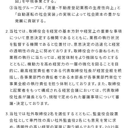
図」を中核事業とする。
③当社グループは、「測量・不動産登記業務の生産性向上」と
「自動運転の社会実装」の実現によって社会資本の豊かな
発展に貢献する。
当社では、取締役会を経営の基本方針や経営上の重要な事項
について意思決定する機関であるとともに、業務の執行状況
を監督する機関であると位置付け、意思決定の迅速化と経営
の透明性の向上に努めております。取締役会から委ねられた
業務の執行に当たっては、経営体制をより強固なものとする
とともに、機動力を高め経営力の一層の強化を図ることを目
的に、最高経営責任者である代表取締役社長が経営全般を統
括し、各事業部門の責任者である本部長が各事業部門単位で
事業全般の執行責任を担う体制としております。また、取締役
と起案者をもって構成される経営会議においては、代表取締
役社長が議長となり、規程で定められた審議事項について審
議・決定しております。
当社では社外取締役2名を選任するとともに、監査役会設置
会社として専門性の高い社外監査役2名にも意見を常に求
め、透明性の高い経営の実現に取り組んでおります。2021年