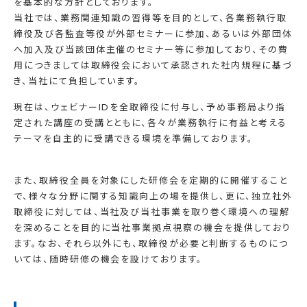
を基本的な方針としております。
当社では、業務関連知識の習得等を目的として、各業務執行取
締役及び各監査等役が外部セミナーに参加、あるいは外部団体
へ加入及び当該団体主催のセミナー等に参加しており、その費
用につきましては取締役会において承認された社内規程に基づ
き、当社にて負担しています。
現在は、ウェビナーIDを全取締役に付与し、予め事務局より指
定された講座の受講とともに、各々が業務執行に有益と考える
テーマを自主的に受講できる環境を準備しております。
また、取締役全員を対象にした研修会を定期的に開催すること
で、様々な分野に関する知識向上の場を提供し、更に、独立社外
取締役に対しては、当社及び当社事業を取り巻く環境への理解
を深めることを目的に当社事業拠点視察の機会を提供しており
ます。なお、それら以外にも、取締役が必要と判断するものにつ
いては、随時研修の機会を設けております。