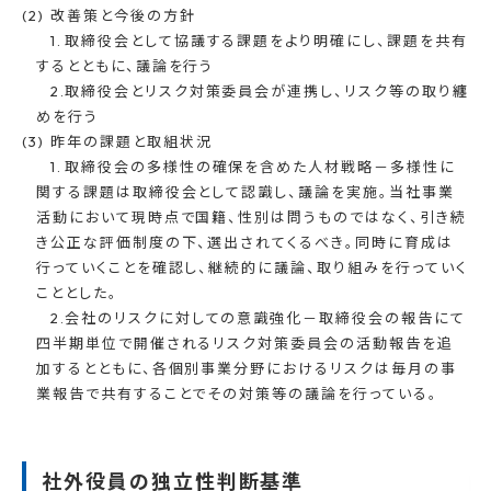
改善策と今後の方針
取締役会として協議する課題をより明確にし、課題を共有
するとともに、議論を行う
取締役会とリスク対策委員会が連携し、リスク等の取り纏
めを行う
昨年の課題と取組状況
取締役会の多様性の確保を含めた人材戦略－多様性に
関する課題は取締役会として認識し、議論を実施。当社事業
活動において現時点で国籍、性別は問うものではなく、引き続
き公正な評価制度の下、選出されてくるべき。同時に育成は
行っていくことを確認し、継続的に議論、取り組みを行っていく
こととした。
会社のリスクに対しての意識強化－取締役会の報告にて
四半期単位で開催されるリスク対策委員会の活動報告を追
加するとともに、各個別事業分野におけるリスクは毎月の事
業報告で共有することでその対策等の議論を行っている。
社外役員の独立性判断基準