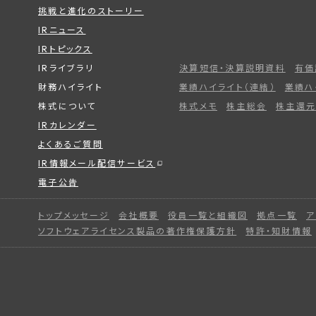
挑戦と進化のストーリー
IRニュース
IRトピックス
IRライブラリ
決算短信・決算説明資料
有価
財務ハイライト
業績ハイライト（連結）
業績ハ
株式について
株式メモ
株主総会
株主還元
IRカレンダー
よくあるご質問
IR情報メール配信サービス
電子公告
トップメッセージ
会社概要
役員一覧と組織図
拠点一覧
ア
ソフトウェアライセンス製品の著作権保護方針
特許・知財情報