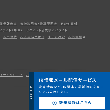
証券報告書
会社説明会・決算説明会
その他資料
イライト（単体）
セグメント別業績ハイライト
株主優待
株式事務手続き
株式の状況
株価情報
イサングループ
沿革
災害復興への取り組み
行動指針
IR情報メール配信サービス
決算情報など、IR関連の最新情報をメー
ルでお届けします。
close
新規登録はこちら