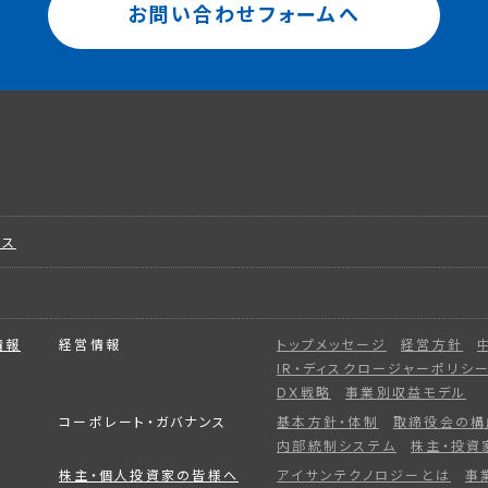
お問い合わせフォームへ
ビス
情報
経営情報
トップメッセージ
経営方針
IR・ディスクロージャーポリシ
DX戦略
事業別収益モデル
コーポレート・ガバナンス
基本方針・体制
取締役会の構
内部統制システム
株主・投資
株主・個人投資家の皆様へ
アイサンテクノロジーとは
事