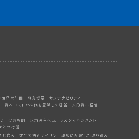
中期経営計画
事業概要
サステナビリティ
ー
資本コストや株価を意識した経営
人的資本経営
成
役員報酬
政策保有株式
リスクマネジメント
家との対話
業と強み
数字で語るアイサン
環境に配慮した取り組み