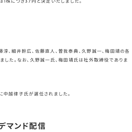
1株につき37円と決定いたしました。
藤淳、細井幹広、佐藤直人、曽我泰典、久野誠一、梅田靖の各
ました。なお、久野誠一氏、梅田靖氏は社外取締役でありま
に中越律子氏が選任されました。
デマンド配信