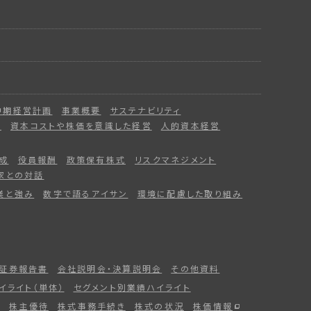
中期経営計画
事業概要
サステナビリティ
ー
資本コストや株価を意識した経営
人的資本経営
成
役員報酬
政策保有株式
リスクマネジメント
家との対話
業と強み
数字で語るアイサン
環境に配慮した取り組み
証券報告書
会社説明会・決算説明会
その他資料
イライト（単体）
セグメント別業績ハイライト
株主優待
株式事務手続き
株式の状況
株価情報