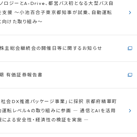
ノロジーとA-Drive、都営バス初となる大型バス自
を支援 ～小池百合子東京都知事が試乗、自動運転
に向けた取り組み～
時株主総会継続会の開催日等に関するお知らせ
月期 有価証券報告書
域社会DX推進パッケージ事業」に採択 京都府精華町
運転レベル4の取り組みに参画 ― 通信とAIを活用
視による安全性・経済性の検証を実施 ―