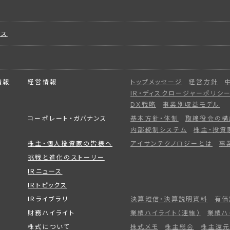
ビス
情報
経営情報
トップメッセージ
経営方針
IR・ディスクロージャーポリシ
DX戦略
事業別収益モデル
コーポレート・ガバナンス
基本方針・体制
取締役会の構
内部統制システム
株主・投資
株主・個人投資家の皆様へ
アイサンテクノロジーとは
事
挑戦と進化のストーリー
IRニュース
IRトピックス
IRライブラリ
決算短信・決算説明資料
有価
財務ハイライト
業績ハイライト（連結）
業績ハ
株式について
株式メモ
株主総会
株主還元