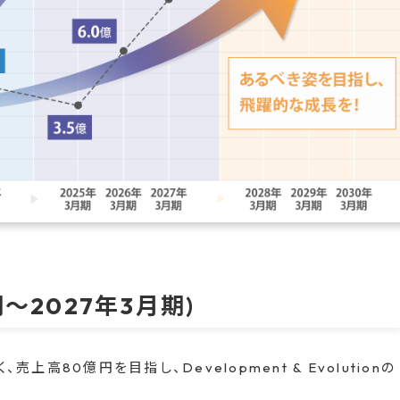
期〜2027年3⽉期)
80億円を⽬指し、Development & Evolutionの