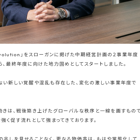
＆Evolution」をスローガンに掲げた中期経営計画の２事業年度
ら、最終年度に向けた地力固めとしてスタートしました。
ない新しい覚醒や混乱も存在した、変化の激しい事業年度で
動きは、戦後築き上げたグローバルな秩序と一線を画すもの
強く促す流れとして強まってきております。
の兆しを見せることなく、更なる物価高は、もはや常態化して