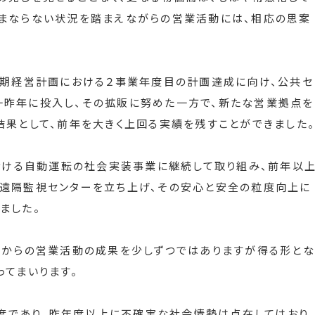
ままならない状況を踏まえながらの営業活動には、相応の思案
中期経営計画における２事業年度目の計画達成に向け、公共セ
一昨年に投入し、その拡販に努めた一方で、新たな営業拠点を
結果として、前年を大きく上回る実績を残すことができました。
における自動運転の社会実装事業に継続して取り組み、前年以
の遠隔監視センターを立ち上げ、その安心と安全の粒度向上に
ました。
年からの営業活動の成果を少しずつではありますが得る形とな
ってまいります。
終年度であり、昨年度以上に不確実な社会情勢は点在してはおり