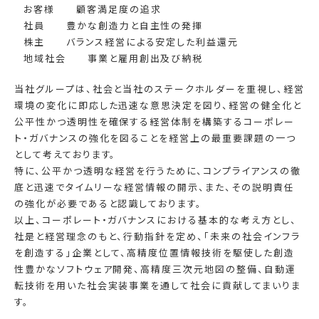
お客様
顧客満足度の追求
社員
豊かな創造力と自主性の発揮
株主
バランス経営による安定した利益還元
地域社会
事業と雇用創出及び納税
当社グループは、社会と当社のステークホルダーを重視し、経営
環境の変化に即応した迅速な意思決定を図り、経営の健全化と
公平性かつ透明性を確保する経営体制を構築するコーポレー
ト・ガバナンスの強化を図ることを経営上の最重要課題の一つ
として考えております。
特に、公平かつ透明な経営を行うために、コンプライアンスの徹
底と迅速でタイムリーな経営情報の開示、また、その説明責任
の強化が必要であると認識しております。
以上、コーポレート・ガバナンスにおける基本的な考え方とし、
社是と経営理念のもと、行動指針を定め、「未来の社会インフラ
を創造する」企業として、高精度位置情報技術を駆使した創造
性豊かなソフトウェア開発、高精度三次元地図の整備、自動運
転技術を用いた社会実装事業を通して社会に貢献してまいりま
す。