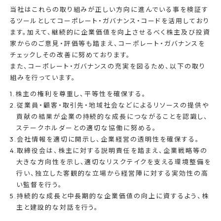
当社はこれらの取り組みが正しい方向に進んでいる事を検証す
るツールとしてコーポレート・ガバナンス・コードを活用しており
ます。加えて、継続的に企業価値を向上させるべく株主及び投資
家からのご意見・評価等も踏まえ、コーポレート・ガバナンスを
チェックしその改善に努めております。
また、コーポレート・ガバナンスの充実を図るため、以下の取り
組みを行っています。
1.株主の権利を尊重し、平等性を確保する。
2.従業員・顧客・取引先・地域社会などによるリソースの提供や
貢献の結果が企業の持続的な成長につながることを認識し、
ステークホルダーとの適切な協働に努める。
3.会社情報を適切に開示し、企業経営の透明性を確保する。
4.取締役会は、株主に対する説明責任を踏まえ、企業戦略等の
大きな方向性を示し、適切なリスクテイクを支える環境整備を
行い、独立した客観的な立場から経営陣に対する実効性の高
い監督を行う。
5.持続的な成長と中長期的な企業価値の向上に資するよう、株
主と建設的な対話を行う。