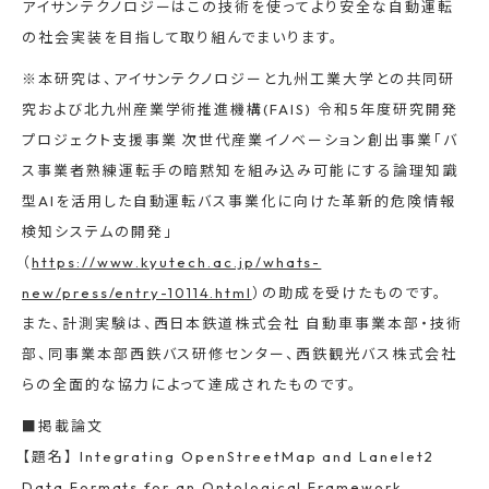
アイサンテクノロジーはこの技術を使ってより安全な自動運転
の社会実装を目指して取り組んでまいります。
※本研究は、アイサンテクノロジーと九州工業大学との共同研
究および北九州産業学術推進機構(FAIS) 令和5年度研究開発
プロジェクト支援事業 次世代産業イノベーション創出事業「バ
ス事業者熟練運転手の暗黙知を組み込み可能にする論理知識
型AIを活用した自動運転バス事業化に向けた革新的危険情報
検知システムの開発」
（
https://www.kyutech.ac.jp/whats-
new/press/entry-10114.html
）の助成を受けたものです。
また、計測実験は、西日本鉄道株式会社 自動車事業本部・技術
部、同事業本部西鉄バス研修センター、西鉄観光バス株式会社
らの全面的な協力によって達成されたものです。
■掲載論文
【題名】 Integrating OpenStreetMap and Lanelet2
Data Formats for an Ontological Framework