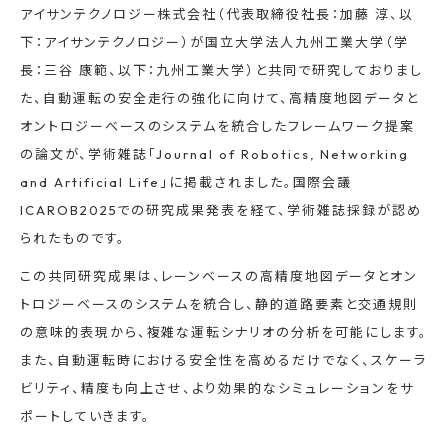
アイサンテクノロジー株式会社（代表取締役社長：加藤 淳、以
下：アイサンテクノロジー）が国立大学法人九州工業大学（学
長：三谷 康範、以下：九州工業大学）と共同で研究しておりまし
た、自動運転の安全走行の強化に向けて、高精度地図データと
オントロジーベースのシステムを統合したフレームワーク提案
の論文が、学術雑誌「Journal of Robotics, Networking
and Artificial Life」に掲載されました。国際会議
ICAROB2025での研究成果発表を経て、学術雑誌採録が認め
られたものです。
この共同研究成果は、レーンベースの高精度地図データとオン
トロジーベースのシステムを統合し、静的道路要素と交通規則
の意味的表現から、複雑な運転シナリオの分析を可能にします。
また、自動運転時における安全性を高めるだけでなく、スケーラ
ビリティ、精度も向上させ、より効果的なシミュレーションをサ
ポートしていきます。