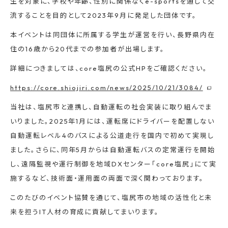
生を対象に、学校や年齢、性別に関係なくe-sportsを通して交
流することを目的として2023年9月に発足した団体です。
本イベントは同団体に所属する学生が運営を行い、長野県内在
住の16歳から20代までの参加者が出場します。
詳細につきましては、core塩尻の公式HPをご確認ください。
https://core.shiojiri.com/news/2025/10/21/3084/
当社は、塩尻市と連携し、自動運転の社会実装に取り組んでま
いりました。2025年1月には、運転席にドライバーを配置しない
自動運転レベル4のバスによる公道走行を国内で初めて実現し
ました。さらに、同年5月からは自動運転バスの定常運行を開始
し、遠隔監視や運行制御を地域DXセンター「core塩尻」にて実
施するなど、技術面・運用面の両面で深く関わっております。
このたびのイベント協賛を通じて、塩尻市の地域の活性化と未
来を担うIT人材の育成に貢献してまいります。