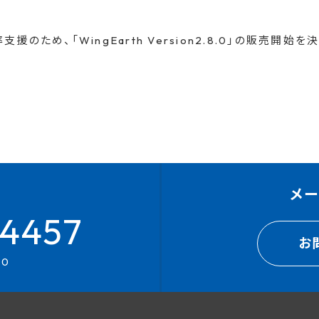
め、「WingEarth Version2.8.0」の販売開始を
メ
4457
お
00