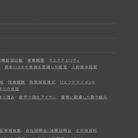
中期経営計画
事業概要
サステナビリティ
ー
資本コストや株価を意識した経営
人的資本経営
成
役員報酬
政策保有株式
リスクマネジメント
家との対話
業と強み
数字で語るアイサン
環境に配慮した取り組み
証券報告書
会社説明会・決算説明会
その他資料