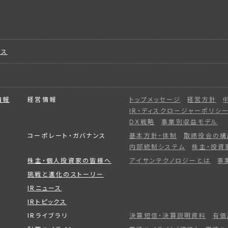
ビス
情報
経営情報
トップメッセージ
経営方針
IR・ディスクロージャーポリシ
DX戦略
事業別収益モデル
コーポレート・ガバナンス
基本方針・体制
取締役会の構
内部統制システム
株主・投資
株主・個人投資家の皆様へ
アイサンテクノロジーとは
事
挑戦と進化のストーリー
IRニュース
IRトピックス
IRライブラリ
決算短信・決算説明資料
有価