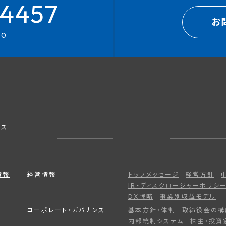
4457
お
00
ビス
情報
経営情報
トップメッセージ
経営方針
IR・ディスクロージャーポリシ
DX戦略
事業別収益モデル
コーポレート・ガバナンス
基本方針・体制
取締役会の構
内部統制システム
株主・投資