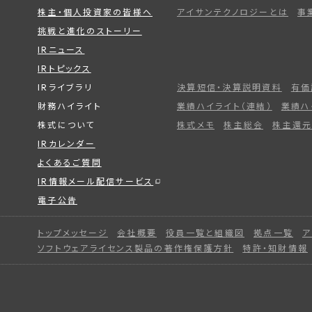
株主・個人投資家の皆様へ
アイサンテクノロジーとは
事
挑戦と進化のストーリー
IRニュース
IRトピックス
IRライブラリ
決算短信・決算説明資料
有価
財務ハイライト
業績ハイライト（連結）
業績ハ
株式について
株式メモ
株主総会
株主還元
IRカレンダー
よくあるご質問
IR情報メール配信サービス
電子公告
トップメッセージ
会社概要
役員一覧と組織図
拠点一覧
ア
ソフトウェアライセンス製品の著作権保護方針
特許・知財情報