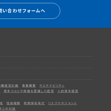
問い合わせフォームへ
中期経営計画
事業概要
サステナビリティ
ー
資本コストや株価を意識した経営
人的資本経営
成
役員報酬
政策保有株式
リスクマネジメント
家との対話