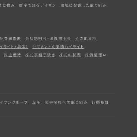
業と強み
数字で語るアイサン
環境に配慮した取り組み
証券報告書
会社説明会・決算説明会
その他資料
イライト（単体）
セグメント別業績ハイライト
株主優待
株式事務手続き
株式の状況
株価情報
イサングループ
沿革
災害復興への取り組み
行動指針