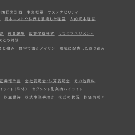
中期経営計画
事業概要
サステナビリティ
ー
資本コストや株価を意識した経営
人的資本経営
成
役員報酬
政策保有株式
リスクマネジメント
家との対話
業と強み
数字で語るアイサン
環境に配慮した取り組み
証券報告書
会社説明会・決算説明会
その他資料
イライト（単体）
セグメント別業績ハイライト
株主優待
株式事務手続き
株式の状況
株価情報