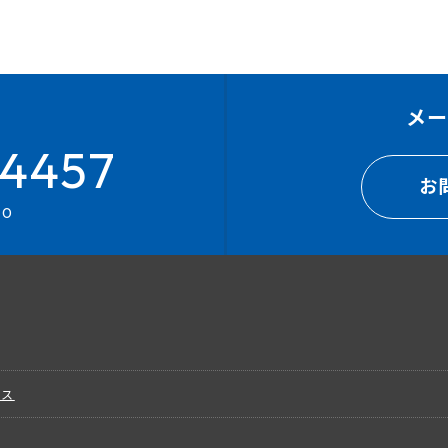
メ
4457
お
00
ビス