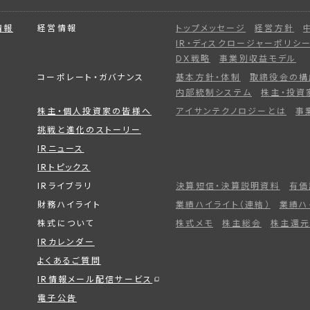
情報
経営情報
トップメッセージ
経営方針
IR・ディスクロージャーポリシ
DX戦略
事業別収益モデル
コーポレート・ガバナンス
基本方針・体制
取締役会の構
内部統制システム
株主・投資
株主・個人投資家の皆様へ
アイサンテクノロジーとは
事
挑戦と進化のストーリー
IRニュース
IRトピックス
IRライブラリ
決算短信・決算説明資料
有価
財務ハイライト
業績ハイライト（連結）
業績ハ
株式について
株式メモ
株主総会
株主還元
IRカレンダー
よくあるご質問
IR情報メール配信サービス
電子公告