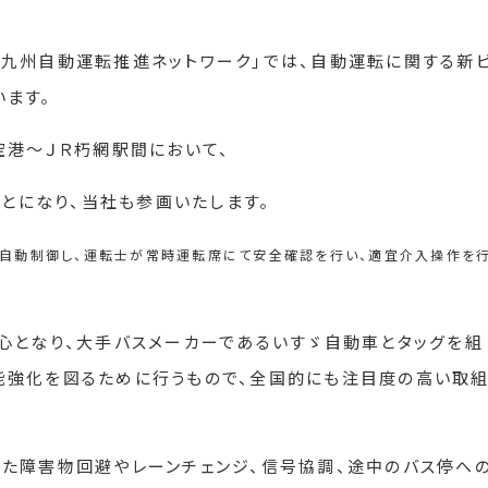
九州自動運転推進ネットワーク」では、自動運転に関する新
ます。
空港〜ＪＲ朽網駅間において、
ことになり、当社も参画いたします。
で自動制御し、運転士が常時運転席にて安全確認を行い、適宜介入操作を
心となり、大手バスメーカーであるいすゞ自動車とタッグを組
能強化を図るために行うもので、全国的にも注目度の高い取
た障害物回避やレーンチェンジ、信号協調、途中のバス停へ