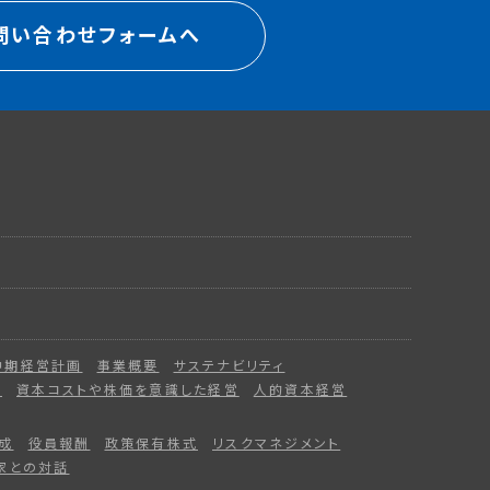
問い合わせフォームへ
中期経営計画
事業概要
サステナビリティ
ー
資本コストや株価を意識した経営
人的資本経営
成
役員報酬
政策保有株式
リスクマネジメント
家との対話