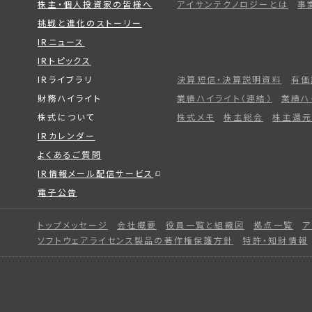
株主・個人投資家の皆様へ
アイサンテクノロジーとは
事
挑戦と進化のストーリー
IRニュース
IRトピックス
IRライブラリ
決算短信・決算説明資料
有価
財務ハイライト
業績ハイライト（連結）
業績ハ
株式について
株式メモ
株主総会
株主還元
IRカレンダー
よくあるご質問
IR情報メール配信サービス
電子公告
トップメッセージ
会社概要
役員一覧と組織図
拠点一覧
ア
ソフトウェアライセンス製品の著作権保護方針
特許・知財情報