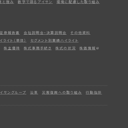
業と強み
数字で語るアイサン
環境に配慮した取り組み
証券報告書
会社説明会・決算説明会
その他資料
イライト（単体）
セグメント別業績ハイライト
株主優待
株式事務手続き
株式の状況
株価情報
イサングループ
沿革
災害復興への取り組み
行動指針