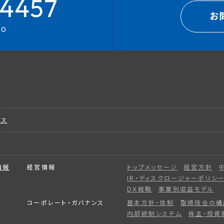
4457
お
00
ビス
情報
経営情報
トップメッセージ
経営方針
IR・ディスクロージャーポリシ
DX戦略
事業別収益モデル
コーポレート・ガバナンス
基本方針・体制
取締役会の構
内部統制システム
株主・投資