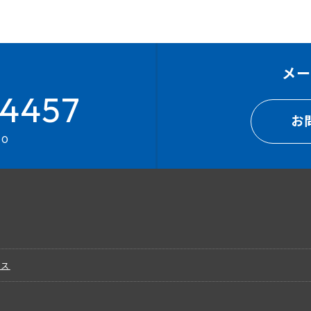
メ
4457
お
00
ビス