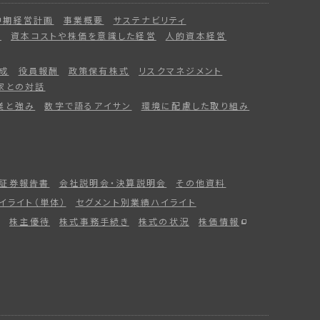
中期経営計画
事業概要
サステナビリティ
ー
資本コストや株価を意識した経営
人的資本経営
成
役員報酬
政策保有株式
リスクマネジメント
家との対話
業と強み
数字で語るアイサン
環境に配慮した取り組み
証券報告書
会社説明会・決算説明会
その他資料
イライト（単体）
セグメント別業績ハイライト
株主優待
株式事務手続き
株式の状況
株価情報