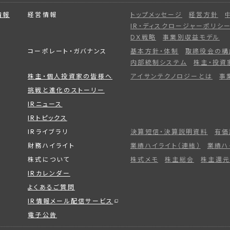
情報
経営情報
トップメッセージ
経営方針
IR・ディスクロージャーポリシ
DX戦略
事業別収益モデル
コーポレート・ガバナンス
基本方針・体制
取締役会の構
内部統制システム
株主・投資
株主・個人投資家の皆様へ
アイサンテクノロジーとは
事
挑戦と進化のストーリー
IRニュース
IRトピックス
IRライブラリ
決算短信・決算説明資料
有価
財務ハイライト
業績ハイライト（連結）
業績ハ
株式について
株式メモ
株主総会
株主還元
IRカレンダー
よくあるご質問
IR情報メール配信サービス
電子公告