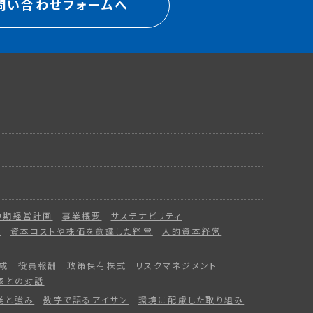
問い合わせフォームへ
中期経営計画
事業概要
サステナビリティ
ー
資本コストや株価を意識した経営
人的資本経営
成
役員報酬
政策保有株式
リスクマネジメント
家との対話
業と強み
数字で語るアイサン
環境に配慮した取り組み