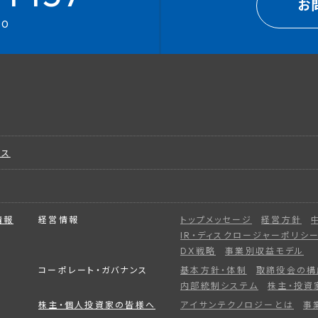
お
00
ビス
情報
経営情報
トップメッセージ
経営方針
IR・ディスクロージャーポリシ
DX戦略
事業別収益モデル
コーポレート・ガバナンス
基本方針・体制
取締役会の構
内部統制システム
株主・投資
株主・個人投資家の皆様へ
アイサンテクノロジーとは
事