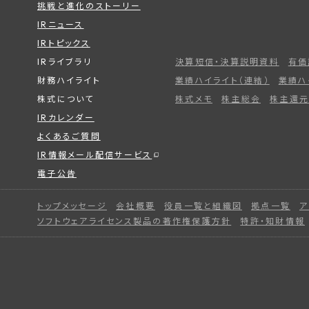
挑戦と進化のストーリー
IRニュース
IRトピックス
IRライブラリ
決算短信・決算説明資料
有価
財務ハイライト
業績ハイライト（連結）
業績ハ
株式について
株式メモ
株主総会
株主還元
IRカレンダー
よくあるご質問
IR情報メール配信サービス
電子公告
トップメッセージ
会社概要
役員一覧と組織図
拠点一覧
ア
ソフトウェアライセンス製品の著作権保護方針
特許・知財情報