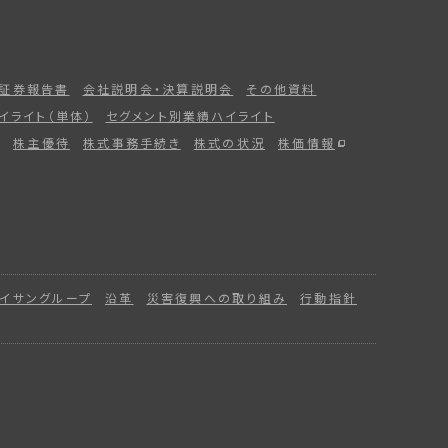
証券報告書
会社説明会・決算説明会
その他資料
イライト（単体）
セグメント別業績ハイライト
株主優待
株式事務手続き
株式の状況
株価情報
イサングループ
沿革
災害復興への取り組み
行動指針