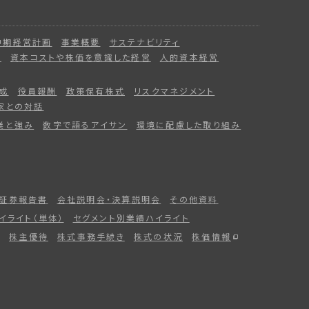
中期経営計画
事業概要
サステナビリティ
ー
資本コストや株価を意識した経営
人的資本経営
成
役員報酬
政策保有株式
リスクマネジメント
家との対話
業と強み
数字で語るアイサン
環境に配慮した取り組み
証券報告書
会社説明会・決算説明会
その他資料
イライト（単体）
セグメント別業績ハイライト
株主優待
株式事務手続き
株式の状況
株価情報