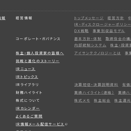
情報
経営情報
トップメッセージ
経営方針
IR・ディスクロージャーポリシ
DX戦略
事業別収益モデル
コーポレート・ガバナンス
基本方針・体制
取締役会の構
内部統制システム
株主・投資
株主・個人投資家の皆様へ
アイサンテクノロジーとは
事
挑戦と進化のストーリー
IRニュース
IRトピックス
IRライブラリ
決算短信・決算説明資料
有価
財務ハイライト
業績ハイライト（連結）
業績ハ
株式について
株式メモ
株主総会
株主還元
IRカレンダー
よくあるご質問
IR情報メール配信サービス