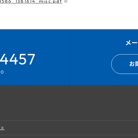
41586_1381614_misc.pdf
メ
4457
お
00
ビス