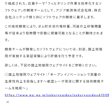
り結成された、応募テーマ「フィルタリング作業を効率化するソ
フトウェア」の開発チームとして、アジア航測株式会社様、株式
会社ユニテック様と共にソフトウェアの開発に着手します。
この技術開発により、ダム貯水池の堆砂量、河道の土砂堆積量
等が従来より短時間で安価に把握可能となることが期待されま
す。
開発チームが開発したソフトウェアについては、別途、国土地理
院が実施する実証実験により評価を行う予定です。
詳しくは、下記の国土地理院ウェブサイトをご参照ください。
○国土地理院ウェブサイト：「オープンイノベーションで測量の
生産性向上を目指します〜航空レーザ測深に関する技術開発チ
ームを結成〜」
https://www.gsi.go.jp/sokuryosidou/sokuryosidou6100