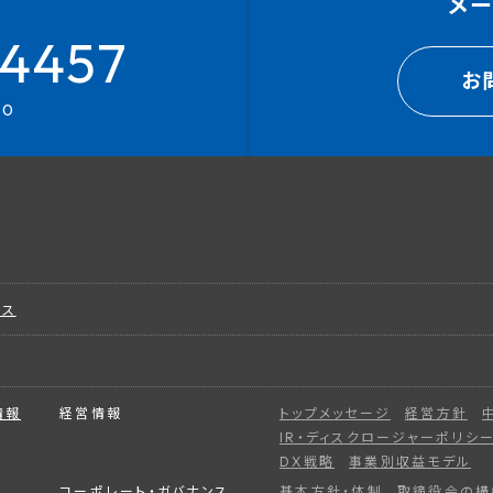
メ
4457
お
00
ビス
情報
経営情報
トップメッセージ
経営方針
IR・ディスクロージャーポリシ
DX戦略
事業別収益モデル
コーポレート・ガバナンス
基本方針・体制
取締役会の構