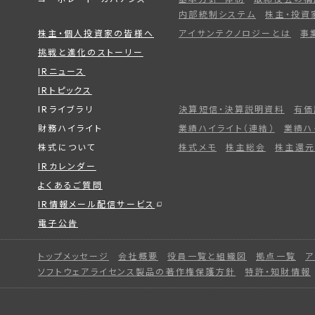
内部統制システム
株主・投資
株主・個人投資家の皆様へ
アイサンテクノロジーとは
事
挑戦と進化のストーリー
IRニュース
IRトピックス
IRライブラリ
決算短信・決算説明資料
有価
財務ハイライト
業績ハイライト（連結）
業績ハ
株式について
株式メモ
株主総会
株主還元
IRカレンダー
よくあるご質問
IR情報メール配信サービス
電子公告
トップメッセージ
会社概要
役員一覧と組織図
拠点一覧
ア
ソフトウェアライセンス製品の著作権保護方針
特許・知財情報