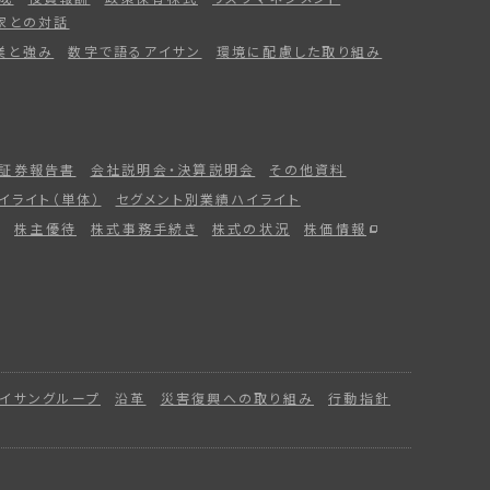
家との対話
業と強み
数字で語るアイサン
環境に配慮した取り組み
証券報告書
会社説明会・決算説明会
その他資料
イライト（単体）
セグメント別業績ハイライト
株主優待
株式事務手続き
株式の状況
株価情報
イサングループ
沿革
災害復興への取り組み
行動指針