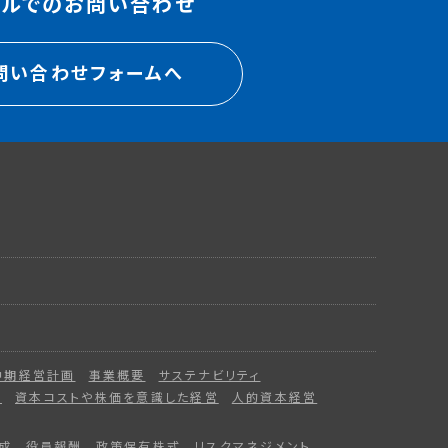
ールでのお問い合わせ
問い合わせフォームへ
中期経営計画
事業概要
サステナビリティ
ー
資本コストや株価を意識した経営
人的資本経営
成
役員報酬
政策保有株式
リスクマネジメント