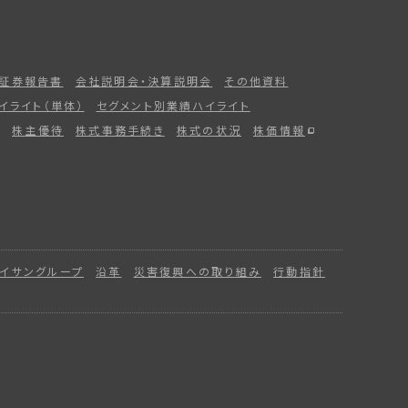
証券報告書
会社説明会・決算説明会
その他資料
イライト（単体）
セグメント別業績ハイライト
株主優待
株式事務手続き
株式の状況
株価情報
イサングループ
沿革
災害復興への取り組み
行動指針