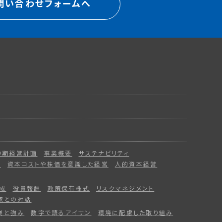
問い合わせフォームへ
中期経営計画
事業概要
サステナビリティ
ー
資本コストや株価を意識した経営
人的資本経営
成
役員報酬
政策保有株式
リスクマネジメント
家との対話
業と強み
数字で語るアイサン
環境に配慮した取り組み