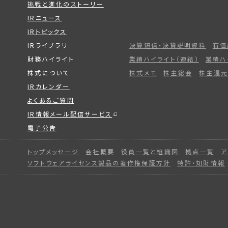
挑戦と進化のストーリー
IRニュース
IRトピックス
IRライブラリ
決算短信・決算説明資料
有価
財務ハイライト
業績ハイライト（連結）
業績ハ
株式について
株式メモ
株主総会
株主還元
IRカレンダー
よくあるご質問
IR情報メール配信サービス
電子公告
トップメッセージ
会社概要
役員一覧と組織図
拠点一覧
ア
ソフトウェアライセンス製品の著作権保護方針
特許・知財情報