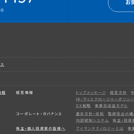
お
00
ビス
情報
経営情報
トップメッセージ
経営方針
IR・ディスクロージャーポリシ
DX戦略
事業別収益モデル
コーポレート・ガバナンス
基本方針・体制
取締役会の構
内部統制システム
株主・投資
株主・個人投資家の皆様へ
アイサンテクノロジーとは
事