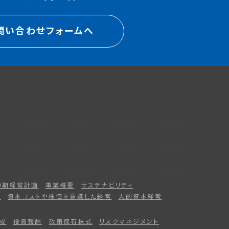
問い合わせフォームへ
中期経営計画
事業概要
サステナビリティ
ー
資本コストや株価を意識した経営
人的資本経営
成
役員報酬
政策保有株式
リスクマネジメント