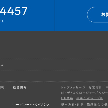
4457
お
00
ビス
情報
経営情報
トップメッセージ
経営方針
IR・ディスクロージャーポリシ
DX戦略
事業別収益モデル
コーポレート・ガバナンス
基本方針・体制
取締役会の構