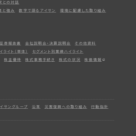
家との対話
業と強み
数字で語るアイサン
環境に配慮した取り組み
証券報告書
会社説明会・決算説明会
その他資料
イライト（単体）
セグメント別業績ハイライト
株主優待
株式事務手続き
株式の状況
株価情報
イサングループ
沿革
災害復興への取り組み
行動指針