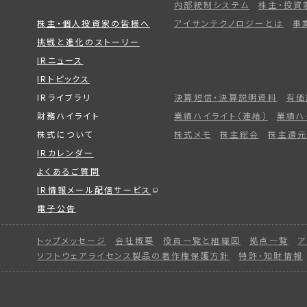
内部統制システム
株主・投資
株主・個人投資家の皆様へ
アイサンテクノロジーとは
事
挑戦と進化のストーリー
IRニュース
IRトピックス
IRライブラリ
決算短信・決算説明資料
有価
財務ハイライト
業績ハイライト（連結）
業績ハ
株式について
株式メモ
株主総会
株主還元
IRカレンダー
よくあるご質問
IR情報メール配信サービス
電子公告
トップメッセージ
会社概要
役員一覧と組織図
拠点一覧
ア
ソフトウェアライセンス製品の著作権保護方針
特許・知財情報