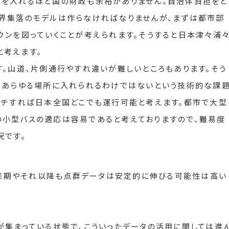
車を入れるほど国の財政も余裕がありません。自治体負担をど
界集落のモデルは作らなければなりませんが、まずは都市部
ウンを図っていくことが考えられます。そうすると日本津々浦
と考えます。
す。山道、片側通行やすれ違いが難しいところもあります。そう
、あらゆる場所に入れられるわけではないという技術的な課
ッチすれば日本全国どこでも運行可能と考えます。都市で大型
の小型バスの適応は容易であると考えておりますので、難易度
況です。
が、来期やそれ以降も点群データは安定的に伸びる可能性は高い
が集まっている状態で、こういったデータの活用に関しては進