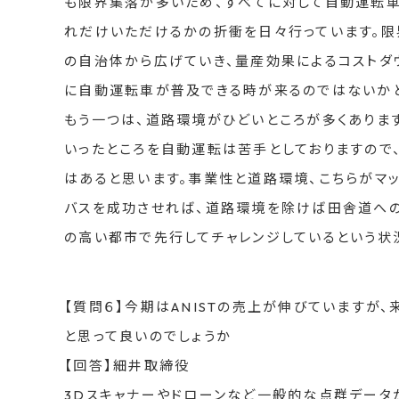
も限界集落が多いため、すべてに対して自動運転
れだけいただけるかの折衝を日々行っています。限
の自治体から広げていき、量産効果によるコストダ
に自動運転車が普及できる時が来るのではないか
もう一つは、道路環境がひどいところが多くありま
いったところを自動運転は苦手としておりますので
はあると思います。事業性と道路環境、こちらがマ
バスを成功させれば、道路環境を除けば田舎道へ
の高い都市で先行してチャレンジしているという状
【質問６】今期はANISTの売上が伸びています
と思って良いのでしょうか
【回答】細井取締役
3Dスキャナーやドローンなど一般的な点群データ