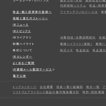
コーポレート・ガバナンス
基本方針・体制
取締役会の構
内部統制システム
株主・投資
株主・個人投資家の皆様へ
アイサンテクノロジーとは
事
挑戦と進化のストーリー
IRニュース
IRトピックス
IRライブラリ
決算短信・決算説明資料
有価
財務ハイライト
業績ハイライト（連結）
業績ハ
株式について
株式メモ
株主総会
株主還元
IRカレンダー
よくあるご質問
IR情報メール配信サービス
電子公告
トップメッセージ
会社概要
役員一覧と組織図
拠点一覧
ア
ソフトウェアライセンス製品の著作権保護方針
特許・知財情報