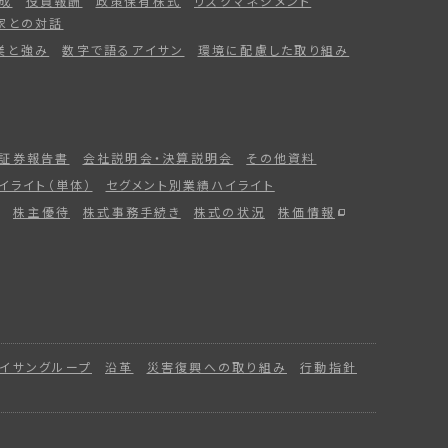
成
役員報酬
政策保有株式
リスクマネジメント
家との対話
業と強み
数字で語るアイサン
環境に配慮した取り組み
証券報告書
会社説明会・決算説明会
その他資料
イライト（単体）
セグメント別業績ハイライト
株主優待
株式事務手続き
株式の状況
株価情報
イサングループ
沿革
災害復興への取り組み
行動指針