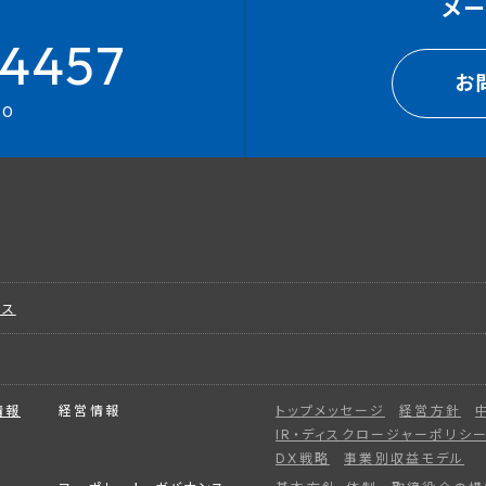
メ
4457
お
00
ビス
情報
経営情報
トップメッセージ
経営方針
IR・ディスクロージャーポリシ
DX戦略
事業別収益モデル