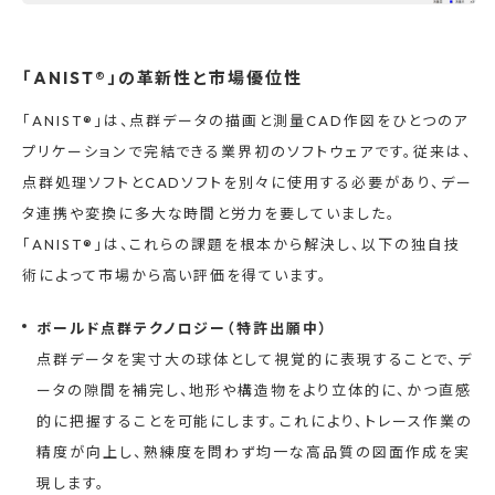
「ANIST®」の革新性と市場優位性
「ANIST®」は、点群データの描画と測量CAD作図をひとつのア
プリケーションで完結できる業界初のソフトウェアです。従来は、
点群処理ソフトとCADソフトを別々に使用する必要があり、デー
タ連携や変換に多大な時間と労力を要していました。
「ANIST®」は、これらの課題を根本から解決し、以下の独自技
術によって市場から高い評価を得ています。
ボールド点群テクノロジー（特許出願中）
点群データを実寸大の球体として視覚的に表現することで、デ
ータの隙間を補完し、地形や構造物をより立体的に、かつ直感
的に把握することを可能にします。これにより、トレース作業の
精度が向上し、熟練度を問わず均一な高品質の図面作成を実
現します。