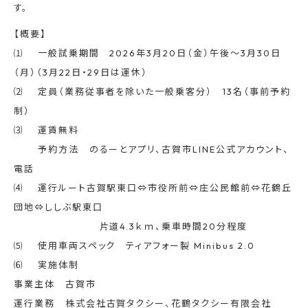
す。
【概要】
⑴ 一般試乗期間 2026年3月20日（金）午後～3月30日
（月）（3月22日・29日は運休）
⑵ 定員（業務従事者を除いた一般乗客分） 13名（事前予約
制）
⑶ 運賃無料
予約方法 のるーとアプリ、古賀市LINE公式アカウント、
電話
⑷ 運行ルート古賀駅東口⇔市役所前⇔庄公民館前⇔花鶴丘
団地⇔ししぶ駅東口
片道4.3ｋｍ、乗車時間20分程度
⑸ 使用車両スペック ティアフォー製 Minibus 2.0
⑹ 実施体制
事業主体 古賀市
運行業務 株式会社古賀タクシー、花鶴タクシー有限会社