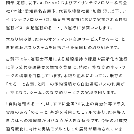
岡部 定勝、以下、A-Drive）およびアイサンテクノロジー株式会
社（本社：愛知県名古屋市、代表取締役社長：加藤 淳、以下、ア
イサンテクノロジー）は、福岡県古賀市において実施される自動
運転バス「自動運転のるーと」の運行に参画いたします。
本取り組みは、既存のオンデマンド交通サービス「のるーと」と
自動運転バスシステムを連携させた全国初の取り組みです。
古賀市では、運転士不足による路線維持の課題や高齢化の進行
に伴う公共交通需要の増加を背景に、持続可能な交通ネットワ
ークの構築を目指しています。本取り組みにおいては、既存の
「のるーと古賀」と同一の予約環境から自動運転バスの利用が
可能となり、シームレスな交通サービスの実現を図ります。
「自動運転のるーと」は、すでに全国70以上の自治体等で導入
実績のある「のるーと」基盤を活用したモデルであり、既存導入
自治体への横展開が可能な点が大きな特長です。今後の地域交
通高度化に向けた実装モデルとしての展開が期待されていま