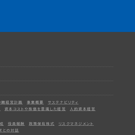
中期経営計画
事業概要
サステナビリティ
ー
資本コストや株価を意識した経営
人的資本経営
成
役員報酬
政策保有株式
リスクマネジメント
家との対話