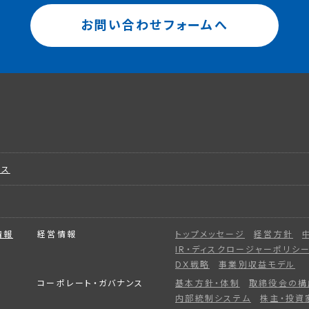
お問い合わせフォームへ
ビス
情報
経営情報
トップメッセージ
経営方針
IR・ディスクロージャーポリシ
DX戦略
事業別収益モデル
コーポレート・ガバナンス
基本方針・体制
取締役会の構
内部統制システム
株主・投資