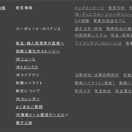
情報
経営情報
トップメッセージ
経営方針
IR・ディスクロージャーポリシ
DX戦略
事業別収益モデル
コーポレート・ガバナンス
基本方針・体制
取締役会の構
内部統制システム
株主・投資
株主・個人投資家の皆様へ
アイサンテクノロジーとは
事
挑戦と進化のストーリー
IRニュース
IRトピックス
IRライブラリ
決算短信・決算説明資料
有価
財務ハイライト
業績ハイライト（連結）
業績ハ
株式について
株式メモ
株主総会
株主還元
IRカレンダー
よくあるご質問
IR情報メール配信サービス
電子公告