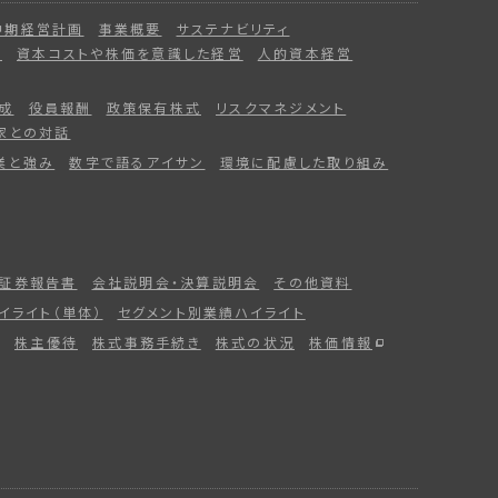
中期経営計画
事業概要
サステナビリティ
ー
資本コストや株価を意識した経営
人的資本経営
成
役員報酬
政策保有株式
リスクマネジメント
家との対話
業と強み
数字で語るアイサン
環境に配慮した取り組み
証券報告書
会社説明会・決算説明会
その他資料
イライト（単体）
セグメント別業績ハイライト
株主優待
株式事務手続き
株式の状況
株価情報