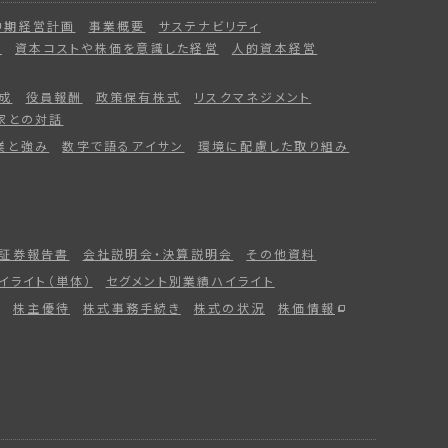
中期経営計画
事業概要
サステナビリティ
ー
資本コストや株価を意識した経営
人的資本経営
成
役員報酬
政策保有株式
リスクマネジメント
家との対話
業と強み
数字で語るアイサン
環境に配慮した取り組み
証券報告書
会社説明会・決算説明会
その他資料
イライト（単体）
セグメント別業績ハイライト
株主優待
株式事務手続き
株式の状況
株価情報