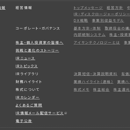
情報
経営情報
トップメッセージ
経営方針
IR・ディスクロージャーポリシ
DX戦略
事業別収益モデル
コーポレート・ガバナンス
基本方針・体制
取締役会の構
内部統制システム
株主・投資
株主・個人投資家の皆様へ
アイサンテクノロジーとは
事
挑戦と進化のストーリー
IRニュース
IRトピックス
IRライブラリ
決算短信・決算説明資料
有価
財務ハイライト
業績ハイライト（連結）
業績ハ
株式について
株式メモ
株主総会
株主還元
IRカレンダー
よくあるご質問
IR情報メール配信サービス
電子公告