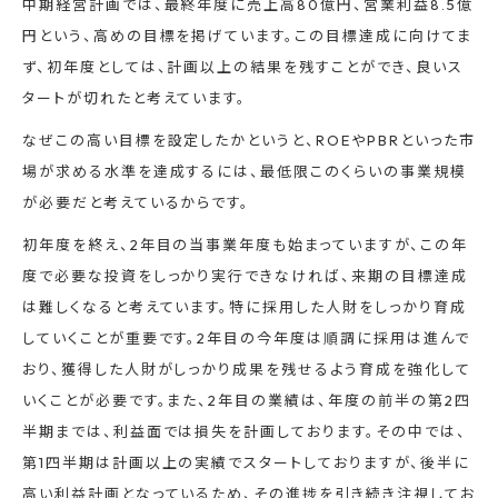
中期経営計画では、最終年度に売上高80億円、営業利益8.5億
円という、高めの目標を掲げています。この目標達成に向けてま
ず、初年度としては、計画以上の結果を残すことができ、良いス
タートが切れたと考えています。
なぜこの高い目標を設定したかというと、ROEやPBRといった市
場が求める水準を達成するには、最低限このくらいの事業規模
が必要だと考えているからです。
初年度を終え、2年目の当事業年度も始まっていますが、この年
度で必要な投資をしっかり実行できなければ、来期の目標達成
は難しくなると考えています。特に採用した人財をしっかり育成
していくことが重要です。2年目の今年度は順調に採用は進んで
おり、獲得した人財がしっかり成果を残せるよう育成を強化して
いくことが必要です。また、2年目の業績は、年度の前半の第2四
半期までは、利益面では損失を計画しております。その中では、
第1四半期は計画以上の実績でスタートしておりますが、後半に
高い利益計画となっているため、その進捗を引き続き注視してお