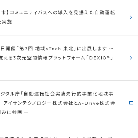
牧市】コミュニティバスへの導入を見据えた自動運転
を実施
4日開催「第7回 地域×Tech 東北」に出展します ～
支える3次元空間情報プラットフォーム「DEXIO™」
デジタル庁「自動運転社会実装先行的事業化地域事
― アイサンテクノロジー株式会社とA-Drive株式会
みに参画 ―