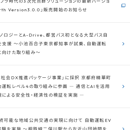
ンフラ時代の3次元点群ソリューションの最新バージョ
rth Version3.0.0」販売開始のお知らせ
ノロジーとA-Drive、都営バス初となる大型バス自
を支援 ～小池百合子東京都知事が試乗、自動運転
に向けた取り組み～
域社会DX推進パッケージ事業」に採択 京都府精華町
運転レベル4の取り組みに参画 ― 通信とAIを活用
視による安全性・経済性の検証を実施 ―
持続可能な地域公共交通の実現に向けて 自動運転EV
実験を実施 ～相鉄線二俣川駅から左近山団地間を