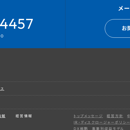
メ
4457
お
00
ビス
情報
経営情報
トップメッセージ
経営方針
IR・ディスクロージャーポリシ
DX戦略
事業別収益モデル