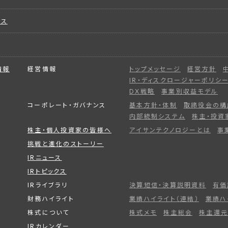
ビス
情報
経営情報
トップメッセージ
経営方針
IR・ディスクロージャーポリシ
DX戦略
事業別収益モデル
コーポレート・ガバナンス
基本方針・体制
取締役会の構
内部統制システム
株主・投資
株主・個人投資家の皆様へ
アイサンテクノロジーとは
事
挑戦と進化のストーリー
IRニュース
IRトピックス
IRライブラリ
決算短信・決算説明資料
有価
財務ハイライト
業績ハイライト（連結）
業績ハ
株式について
株式メモ
株主総会
株主還元
IRカレンダー