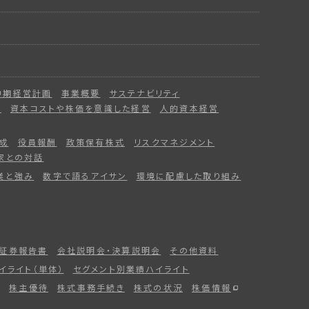
中期経営計画
事業概要
サステナビリティ
ー
資本コストや株価を意識した経営
人的資本経営
成
役員報酬
政策保有株式
リスクマネジメント
家との対話
業と強み
数字で語るアイサン
環境に配慮した取り組み
証券報告書
会社説明会・決算説明会
その他資料
イライト（単体）
セグメント別業績ハイライト
株主優待
株式事務手続き
株式の状況
株価情報