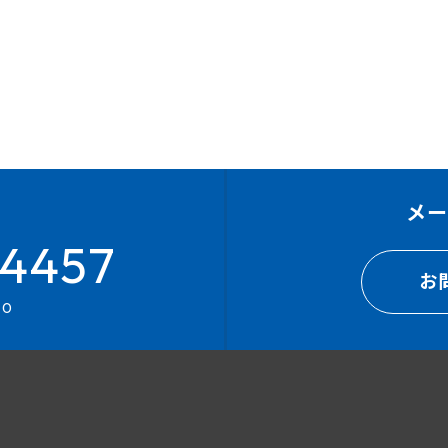
メ
4457
お
00