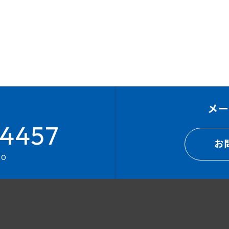
メ
4457
お
00