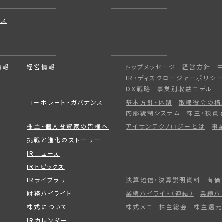
ビス
情報
経営情報
トップメッセージ
経営方針
IR・ディスクロージャーポリシ
DX戦略
事業別収益モデル
コーポレート・ガバナンス
基本方針・体制
取締役会の構
内部統制システム
株主・投資
株主・個人投資家の皆様へ
アイサンテクノロジーとは
事
挑戦と進化のストーリー
IRニュース
IRトピックス
IRライブラリ
決算短信・決算説明資料
有価
財務ハイライト
業績ハイライト（連結）
業績ハ
株式について
株式メモ
株主総会
株主還元
IRカレンダー