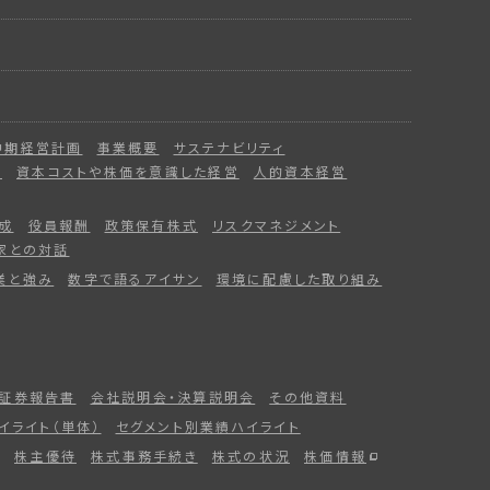
中期経営計画
事業概要
サステナビリティ
ー
資本コストや株価を意識した経営
人的資本経営
成
役員報酬
政策保有株式
リスクマネジメント
家との対話
業と強み
数字で語るアイサン
環境に配慮した取り組み
証券報告書
会社説明会・決算説明会
その他資料
イライト（単体）
セグメント別業績ハイライト
株主優待
株式事務手続き
株式の状況
株価情報