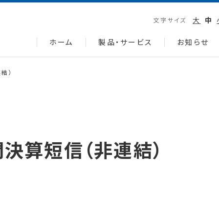
大
中
文字サイズ
ホーム
製品・サービス
お知らせ
結）
間決算短信（非連結）