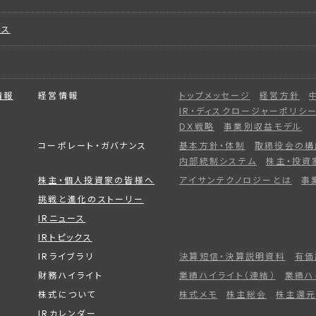
ビス
情報
経営情報
トップメッセージ
経営方針
IR・ディスクロージャーポリシ
DX戦略
事業別収益モデル
コーポレート・ガバナンス
基本方針・体制
取締役会の構
内部統制システム
株主・投資
株主・個人投資家の皆様へ
アイサンテクノロジーとは
事
挑戦と進化のストーリー
IRニュース
IRトピックス
IRライブラリ
決算短信・決算説明資料
有価
財務ハイライト
業績ハイライト（連結）
業績ハ
株式について
株式メモ
株主総会
株主還元
IRカレンダー