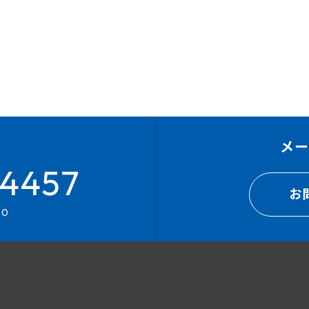
メ
4457
お
00