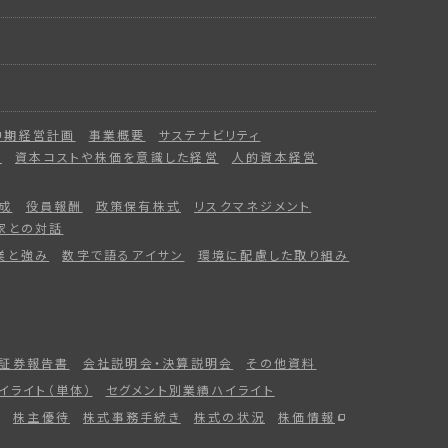
中期経営計画
事業概要
サステナビリティ
ー
資本コストや株価を意識した経営
人的資本経営
成
役員報酬
政策保有株式
リスクマネジメント
家との対話
業と強み
数字で語るアイサン
環境に配慮した取り組み
証券報告書
会社説明会・決算説明会
その他資料
イライト（単体）
セグメント別業績ハイライト
株主優待
株式事務手続き
株式の状況
株価情報