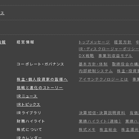
ビス
情報
経営情報
トップメッセージ
経営方針
IR・ディスクロージャーポリシ
DX戦略
事業別収益モデル
コーポレート・ガバナンス
基本方針・体制
取締役会の構
内部統制システム
株主・投資
株主・個人投資家の皆様へ
アイサンテクノロジーとは
事
挑戦と進化のストーリー
IRニュース
IRトピックス
IRライブラリ
決算短信・決算説明資料
有価
財務ハイライト
業績ハイライト（連結）
業績ハ
株式について
株式メモ
株主総会
株主還元
IRカレンダー