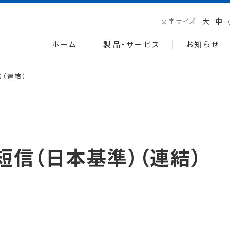
大
中
文字サイズ
ホーム
製品・サービス
お知らせ
）（連結）
短信（日本基準）（連結）