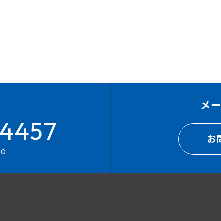
メ
4457
お
00