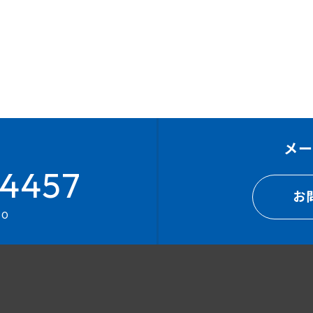
メ
4457
お
00