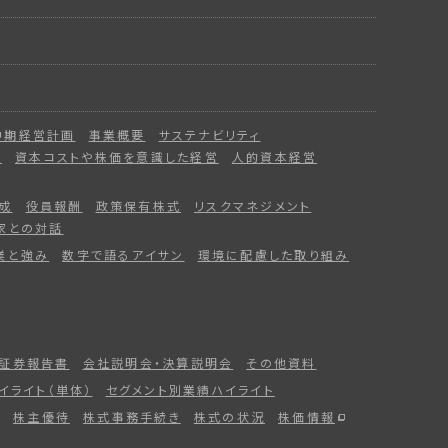
中期経営計画
事業概要
サステナビリティ
ー
資本コストや株価を意識した経営
人的資本経営
成
役員報酬
政策保有株式
リスクマネジメント
家との対話
業と強み
数字で語るアイサン
環境に配慮した取り組み
証券報告書
会社説明会・決算説明会
その他資料
イライト（単体）
セグメント別業績ハイライト
株主優待
株式事務手続き
株式の状況
株価情報