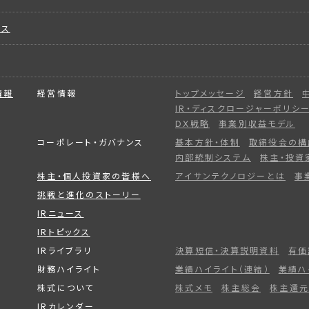
ビス
情報
経営情報
トップメッセージ
経営方針
IR・ディスクロージャーポリシ
DX戦略
事業別収益モデル
コーポレート・ガバナンス
基本方針・体制
取締役会の構
内部統制システム
株主・投資
株主・個人投資家の皆様へ
アイサンテクノロジーとは
事
挑戦と進化のストーリー
IRニュース
IRトピックス
IRライブラリ
決算短信・決算説明資料
有価
財務ハイライト
業績ハイライト（連結）
業績ハ
株式について
株式メモ
株主総会
株主還元
IRカレンダー