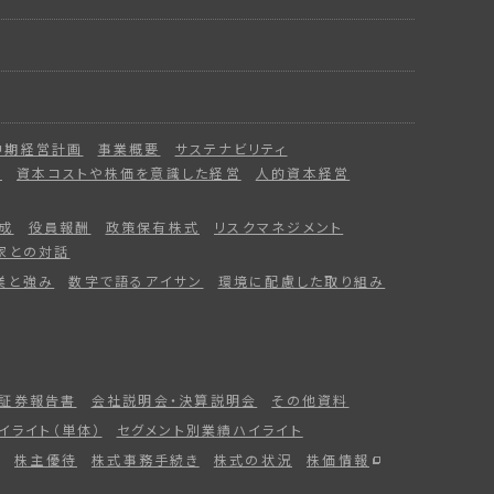
中期経営計画
事業概要
サステナビリティ
ー
資本コストや株価を意識した経営
人的資本経営
成
役員報酬
政策保有株式
リスクマネジメント
家との対話
業と強み
数字で語るアイサン
環境に配慮した取り組み
証券報告書
会社説明会・決算説明会
その他資料
イライト（単体）
セグメント別業績ハイライト
株主優待
株式事務手続き
株式の状況
株価情報