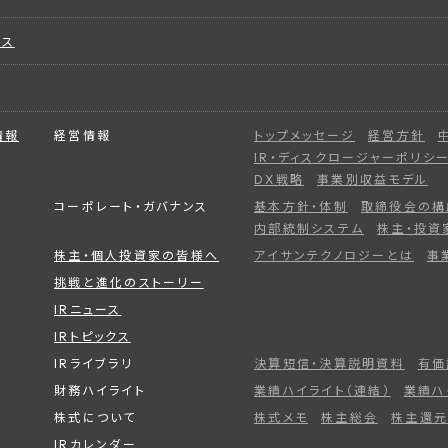
ビス
情報
経営情報
トップメッセージ
経営方針
IR・ディスクロージャーポリシ
DX戦略
事業別収益モデル
コーポレート・ガバナンス
基本方針・体制
取締役会の構
内部統制システム
株主・投資
株主・個人投資家の皆様へ
アイサンテクノロジーとは
事
挑戦と進化のストーリー
IRニュース
IRトピックス
IRライブラリ
決算短信・決算説明資料
有価
財務ハイライト
業績ハイライト（連結）
業績ハ
株式について
株式メモ
株主総会
株主還元
IRカレンダー