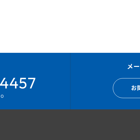
メ
4457
お
00