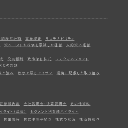
中期経営計画
事業概要
サステナビリティ
ー
資本コストや株価を意識した経営
人的資本経営
成
役員報酬
政策保有株式
リスクマネジメント
家との対話
業と強み
数字で語るアイサン
環境に配慮した取り組み
証券報告書
会社説明会・決算説明会
その他資料
イライト（単体）
セグメント別業績ハイライト
株主優待
株式事務手続き
株式の状況
株価情報