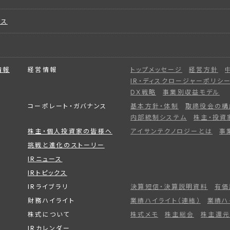
ビス
情報
経営情報
トップメッセージ
経営方針
IR・ディスクロージャーポリシ
DX戦略
事業別収益モデル
コーポレート・ガバナンス
基本方針・体制
取締役会の構
内部統制システム
株主・投資
株主・個人投資家の皆様へ
アイサンテクノロジーとは
事
挑戦と進化のストーリー
IRニュース
IRトピックス
IRライブラリ
決算短信・決算説明資料
有価
財務ハイライト
業績ハイライト（連結）
業績ハ
株式について
株式メモ
株主総会
株主還元
IRカレンダー