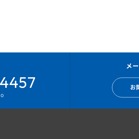
メ
4457
お
00