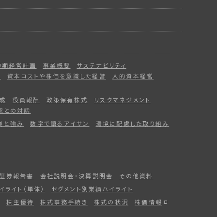
中期経営計画
事業概要
サステナビリティ
ー
資本コストや株価を意識した経営
人的資本経営
成
役員報酬
政策保有株式
リスクマネジメント
家との対話
業と強み
数字で語るアイサン
環境に配慮した取り組み
証券報告書
会社説明会・決算説明会
その他資料
イライト（単体）
セグメント別業績ハイライト
株主優待
株式事務手続き
株式の状況
株価情報