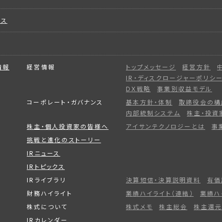
ビス
情報
経営情報
トップメッセージ
経営方針
IR・ディスクロージャーポリシ
DX戦略
事業別収益モデル
コーポレート・ガバナンス
基本方針・体制
取締役会の構
内部統制システム
株主・投資
株主・個人投資家の皆様へ
アイサンテクノロジーとは
事
挑戦と進化のストーリー
IRニュース
IRトピックス
IRライブラリ
決算短信・決算説明資料
有価
財務ハイライト
業績ハイライト（連結）
業績ハ
株式について
株式メモ
株主総会
株主還元
IRカレンダー