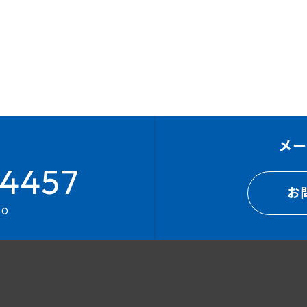
メ
4457
お
00