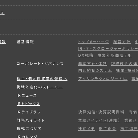
ビス
情報
経営情報
トップメッセージ
経営方針
IR・ディスクロージャーポリシ
DX戦略
事業別収益モデル
コーポレート・ガバナンス
基本方針・体制
取締役会の構
内部統制システム
株主・投資
株主・個人投資家の皆様へ
アイサンテクノロジーとは
事
挑戦と進化のストーリー
IRニュース
IRトピックス
IRライブラリ
決算短信・決算説明資料
有価
財務ハイライト
業績ハイライト（連結）
業績ハ
株式について
株式メモ
株主総会
株主還元
IRカレンダー