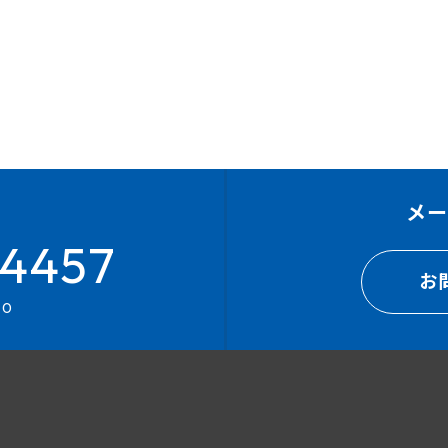
メ
4457
お
00