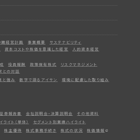
中期経営計画
事業概要
サステナビリティ
ー
資本コストや株価を意識した経営
人的資本経営
成
役員報酬
政策保有株式
リスクマネジメント
家との対話
業と強み
数字で語るアイサン
環境に配慮した取り組み
証券報告書
会社説明会・決算説明会
その他資料
イライト（単体）
セグメント別業績ハイライト
株主優待
株式事務手続き
株式の状況
株価情報