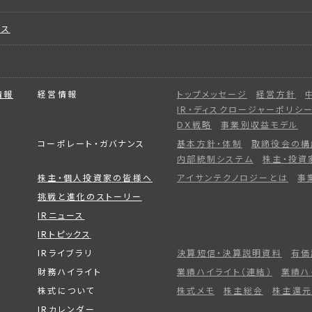
ビス
情報
経営情報
トップメッセージ
経営方針
IR・ディスクロージャーポリシ
DX戦略
事業別収益モデル
コーポレート・ガバナンス
基本方針・体制
取締役会の構
内部統制システム
株主・投資
株主・個人投資家の皆様へ
アイサンテクノロジーとは
事
挑戦と進化のストーリー
IRニュース
IRトピックス
IRライブラリ
決算短信・決算説明資料
有価
財務ハイライト
業績ハイライト（連結）
業績ハ
株式について
株式メモ
株主総会
株主還元
IRカレンダー