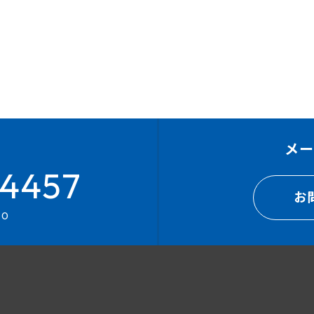
メ
4457
お
00