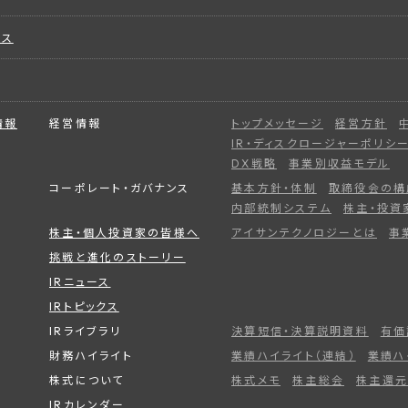
ビス
情報
経営情報
トップメッセージ
経営方針
IR・ディスクロージャーポリシ
DX戦略
事業別収益モデル
コーポレート・ガバナンス
基本方針・体制
取締役会の構
内部統制システム
株主・投資
株主・個人投資家の皆様へ
アイサンテクノロジーとは
事
挑戦と進化のストーリー
IRニュース
IRトピックス
IRライブラリ
決算短信・決算説明資料
有価
財務ハイライト
業績ハイライト（連結）
業績ハ
株式について
株式メモ
株主総会
株主還元
IRカレンダー