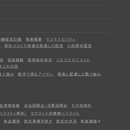
中期経営計画
事業概要
サステナビリティ
ー
資本コストや株価を意識した経営
人的資本経営
成
役員報酬
政策保有株式
リスクマネジメント
家との対話
業と強み
数字で語るアイサン
環境に配慮した取り組み
証券報告書
会社説明会・決算説明会
その他資料
イライト（単体）
セグメント別業績ハイライト
株主優待
株式事務手続き
株式の状況
株価情報