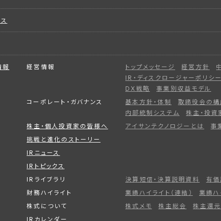
ビス
情報
経営情報
トップメッセージ
経営方針
IR・ディスクロージャーポリシ
DX戦略
事業別収益モデル
コーポレート・ガバナンス
基本方針・体制
取締役会の構
内部統制システム
株主・投資
株主・個人投資家の皆様へ
アイサンテクノロジーとは
事
挑戦と進化のストーリー
IRニュース
IRトピックス
IRライブラリ
決算短信・決算説明資料
有価
財務ハイライト
業績ハイライト（連結）
業績ハ
株式について
株式メモ
株主総会
株主還元
IRカレンダー