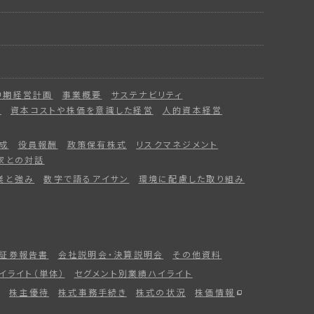
中期経営計画
事業概要
サステナビリティ
ー
資本コストや株価を意識した経営
人的資本経営
成
役員報酬
政策保有株式
リスクマネジメント
家との対話
業と強み
数字で語るアイサン
環境に配慮した取り組み
証券報告書
会社説明会・決算説明会
その他資料
イライト（単体）
セグメント別業績ハイライト
株主優待
株式事務手続き
株式の状況
株価情報