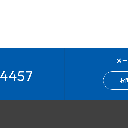
メ
4457
お
00