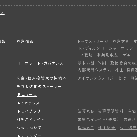
ビス
情報
経営情報
トップメッセージ
経営方針
IR・ディスクロージャーポリシ
DX戦略
事業別収益モデル
コーポレート・ガバナンス
基本方針・体制
取締役会の構
内部統制システム
株主・投資
株主・個人投資家の皆様へ
アイサンテクノロジーとは
事
挑戦と進化のストーリー
IRニュース
IRトピックス
IRライブラリ
決算短信・決算説明資料
有価
財務ハイライト
業績ハイライト（連結）
業績ハ
株式について
株式メモ
株主総会
株主還元
IRカレンダー