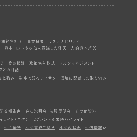
中期経営計画
事業概要
サステナビリティ
ー
資本コストや株価を意識した経営
人的資本経営
成
役員報酬
政策保有株式
リスクマネジメント
家との対話
業と強み
数字で語るアイサン
環境に配慮した取り組み
証券報告書
会社説明会・決算説明会
その他資料
イライト（単体）
セグメント別業績ハイライト
株主優待
株式事務手続き
株式の状況
株価情報