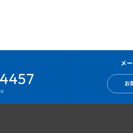
メ
4457
お
00