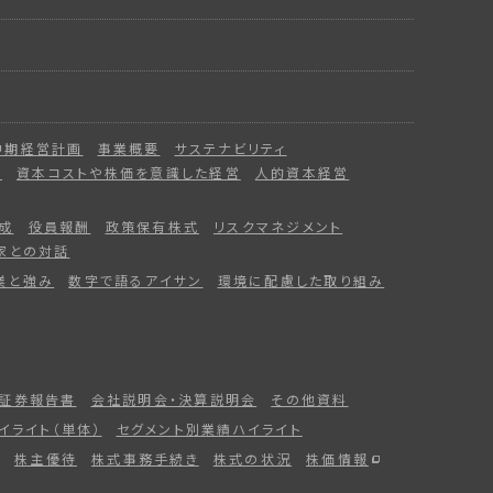
中期経営計画
事業概要
サステナビリティ
ー
資本コストや株価を意識した経営
人的資本経営
成
役員報酬
政策保有株式
リスクマネジメント
家との対話
業と強み
数字で語るアイサン
環境に配慮した取り組み
証券報告書
会社説明会・決算説明会
その他資料
イライト（単体）
セグメント別業績ハイライト
株主優待
株式事務手続き
株式の状況
株価情報