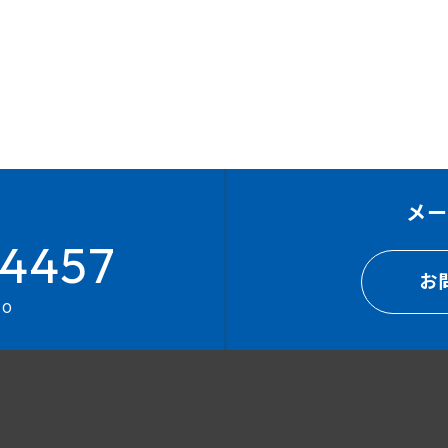
メ
4457
お
00