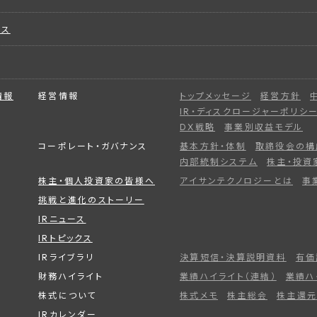
ビス
情報
経営情報
トップメッセージ
経営方針
IR・ディスクロージャーポリシ
DX戦略
事業別収益モデル
コーポレート・ガバナンス
基本方針・体制
取締役会の構
内部統制システム
株主・投資
株主・個人投資家の皆様へ
アイサンテクノロジーとは
事
挑戦と進化のストーリー
IRニュース
IRトピックス
IRライブラリ
決算短信・決算説明資料
有価
財務ハイライト
業績ハイライト（連結）
業績ハ
株式について
株式メモ
株主総会
株主還元
IRカレンダー