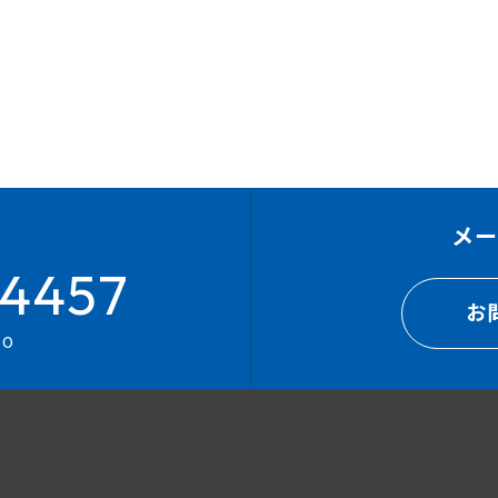
メ
4457
お
00