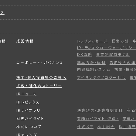
ビス
情報
経営情報
トップメッセージ
経営方針
IR・ディスクロージャーポリシ
DX戦略
事業別収益モデル
コーポレート・ガバナンス
基本方針・体制
取締役会の構
内部統制システム
株主・投資
株主・個人投資家の皆様へ
アイサンテクノロジーとは
事
挑戦と進化のストーリー
IRニュース
IRトピックス
IRライブラリ
決算短信・決算説明資料
有価
財務ハイライト
業績ハイライト（連結）
業績ハ
株式について
株式メモ
株主総会
株主還元
IRカレンダー