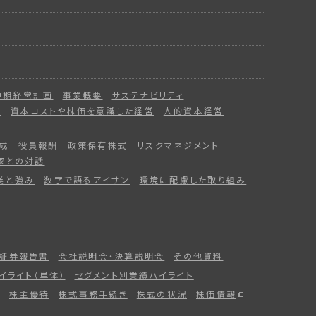
中期経営計画
事業概要
サステナビリティ
ー
資本コストや株価を意識した経営
人的資本経営
成
役員報酬
政策保有株式
リスクマネジメント
家との対話
業と強み
数字で語るアイサン
環境に配慮した取り組み
証券報告書
会社説明会・決算説明会
その他資料
イライト（単体）
セグメント別業績ハイライト
株主優待
株式事務手続き
株式の状況
株価情報